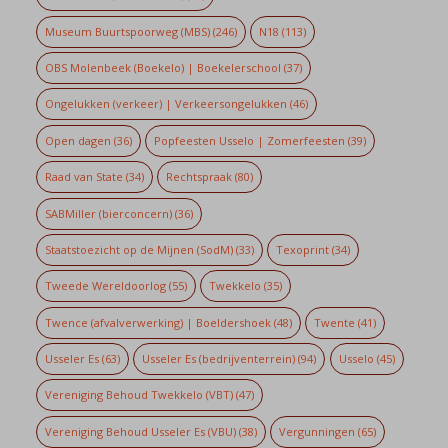
Museum Buurtspoorweg (MBS)
(246)
N18
(113)
OBS Molenbeek (Boekelo) | Boekelerschool
(37)
Ongelukken (verkeer) | Verkeersongelukken
(46)
Open dagen
(36)
Popfeesten Usselo | Zomerfeesten
(39)
Raad van State
(34)
Rechtspraak
(80)
SABMiller (bierconcern)
(36)
Staatstoezicht op de Mijnen (SodM)
(33)
Texoprint
(34)
Tweede Wereldoorlog
(55)
Twekkelo
(35)
Twence (afvalverwerking) | Boeldershoek
(48)
Twente
(41)
Usseler Es
(63)
Usseler Es (bedrijventerrein)
(94)
Usselo
(45)
Vereniging Behoud Twekkelo (VBT)
(47)
Vereniging Behoud Usseler Es (VBU)
(38)
Vergunningen
(65)