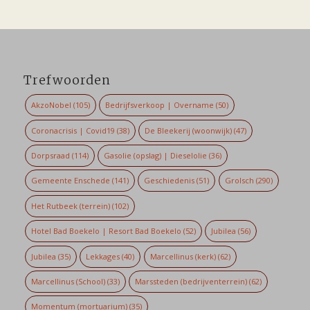
Trefwoorden
AkzoNobel
(105)
Bedrijfsverkoop | Overname
(50)
Coronacrisis | Covid19
(38)
De Bleekerij (woonwijk)
(47)
Dorpsraad
(114)
Gasolie (opslag) | Dieselolie
(36)
Gemeente Enschede
(141)
Geschiedenis
(51)
Grolsch
(290)
Het Rutbeek (terrein)
(102)
Hotel Bad Boekelo | Resort Bad Boekelo
(52)
Jubilea
(56)
Jubilea
(35)
Lekkages
(40)
Marcellinus (kerk)
(62)
Marcellinus (School)
(33)
Marssteden (bedrijventerrein)
(62)
Momentum (mortuarium)
(35)