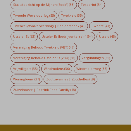
Staatstoezicht op de Mijnen (SodM)
(33)
Texoprint
(34)
Tweede Wereldoorlog
(55)
Twekkelo
(35)
Twence (afvalverwerking) | Boeldershoek
(48)
Twente
(41)
Usseler Es
(63)
Usseler Es (bedrijventerrein)
(94)
Usselo
(45)
Vereniging Behoud Twekkelo (VBT)
(47)
Vereniging Behoud Usseler Es (VBU)
(38)
Vergunningen
(65)
Vrijwilligers
(35)
Windmolens
(36)
Windmolenweg
(36)
Woningbouw
(37)
Zoutcavernes | Zoutholtes
(59)
Zuivelhoeve | Roerink Food Familiy
(48)