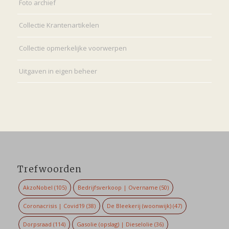
Foto archief
Collectie Krantenartikelen
Collectie opmerkelijke voorwerpen
Uitgaven in eigen beheer
Trefwoorden
AkzoNobel
(105)
Bedrijfsverkoop | Overname
(50)
Coronacrisis | Covid19
(38)
De Bleekerij (woonwijk)
(47)
Dorpsraad
(114)
Gasolie (opslag) | Dieselolie
(36)