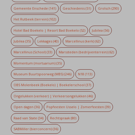
Gemeente Enschede
(141)
Geschiedenis
(51)
Grolsch
(290)
Het Rutbeek (terrein)
(102)
Hotel Bad Boekelo | Resort Bad Boekelo
(52)
Jubilea
(56)
Jubilea
(35)
Lekkages
(40)
Marcellinus (kerk)
(62)
Marcellinus (School)
(33)
Marssteden (bedrijventerrein)
(62)
Momentum (mortuarium)
(35)
Museum Buurtspoorweg (MBS)
(246)
N18
(113)
OBS Molenbeek (Boekelo) | Boekelerschool
(37)
Ongelukken (verkeer) | Verkeersongelukken
(46)
Open dagen
(36)
Popfeesten Usselo | Zomerfeesten
(39)
Raad van State
(34)
Rechtspraak
(80)
SABMiller (bierconcern)
(36)