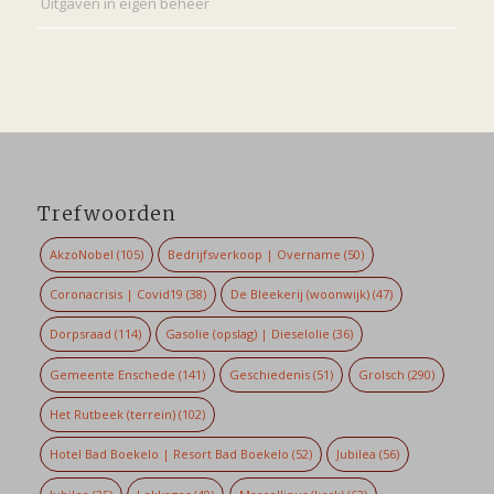
Uitgaven in eigen beheer
Trefwoorden
AkzoNobel
(105)
Bedrijfsverkoop | Overname
(50)
Coronacrisis | Covid19
(38)
De Bleekerij (woonwijk)
(47)
Dorpsraad
(114)
Gasolie (opslag) | Dieselolie
(36)
Gemeente Enschede
(141)
Geschiedenis
(51)
Grolsch
(290)
Het Rutbeek (terrein)
(102)
Hotel Bad Boekelo | Resort Bad Boekelo
(52)
Jubilea
(56)