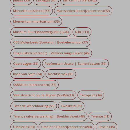
Jubilea
(35)
Lekkages
(40)
Marcellinus (kerk)
(62)
Marcellinus (School)
(33)
Marssteden (bedrijventerrein)
(62)
Momentum (mortuarium)
(35)
Museum Buurtspoorweg (MBS)
(246)
N18
(113)
OBS Molenbeek (Boekelo) | Boekelerschool
(37)
Ongelukken (verkeer) | Verkeersongelukken
(46)
Open dagen
(36)
Popfeesten Usselo | Zomerfeesten
(39)
Raad van State
(34)
Rechtspraak
(80)
SABMiller (bierconcern)
(36)
Staatstoezicht op de Mijnen (SodM)
(33)
Texoprint
(34)
Tweede Wereldoorlog
(55)
Twekkelo
(35)
Twence (afvalverwerking) | Boeldershoek
(48)
Twente
(41)
Usseler Es
(63)
Usseler Es (bedrijventerrein)
(94)
Usselo
(45)