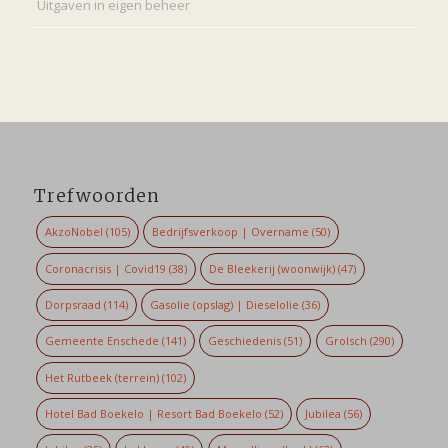
Uitgaven in eigen beheer
Trefwoorden
AkzoNobel
(105)
Bedrijfsverkoop | Overname
(50)
Coronacrisis | Covid19
(38)
De Bleekerij (woonwijk)
(47)
Dorpsraad
(114)
Gasolie (opslag) | Dieselolie
(36)
Gemeente Enschede
(141)
Geschiedenis
(51)
Grolsch
(290)
Het Rutbeek (terrein)
(102)
Hotel Bad Boekelo | Resort Bad Boekelo
(52)
Jubilea
(56)