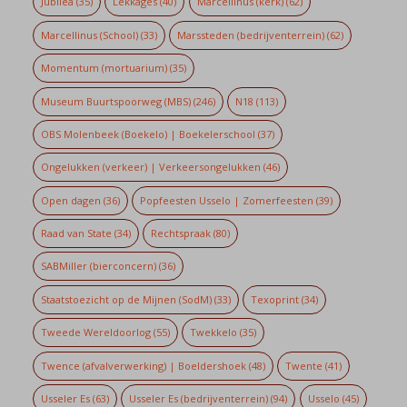
Jubilea
(35)
Lekkages
(40)
Marcellinus (kerk)
(62)
Marcellinus (School)
(33)
Marssteden (bedrijventerrein)
(62)
Momentum (mortuarium)
(35)
Museum Buurtspoorweg (MBS)
(246)
N18
(113)
OBS Molenbeek (Boekelo) | Boekelerschool
(37)
Ongelukken (verkeer) | Verkeersongelukken
(46)
Open dagen
(36)
Popfeesten Usselo | Zomerfeesten
(39)
Raad van State
(34)
Rechtspraak
(80)
SABMiller (bierconcern)
(36)
Staatstoezicht op de Mijnen (SodM)
(33)
Texoprint
(34)
Tweede Wereldoorlog
(55)
Twekkelo
(35)
Twence (afvalverwerking) | Boeldershoek
(48)
Twente
(41)
Usseler Es
(63)
Usseler Es (bedrijventerrein)
(94)
Usselo
(45)