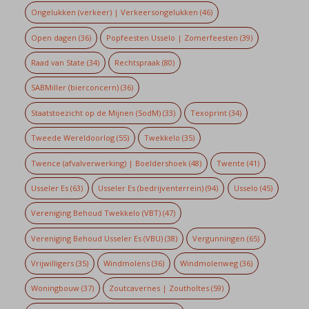
Ongelukken (verkeer) | Verkeersongelukken
(46)
Open dagen
(36)
Popfeesten Usselo | Zomerfeesten
(39)
Raad van State
(34)
Rechtspraak
(80)
SABMiller (bierconcern)
(36)
Staatstoezicht op de Mijnen (SodM)
(33)
Texoprint
(34)
Tweede Wereldoorlog
(55)
Twekkelo
(35)
Twence (afvalverwerking) | Boeldershoek
(48)
Twente
(41)
Usseler Es
(63)
Usseler Es (bedrijventerrein)
(94)
Usselo
(45)
Vereniging Behoud Twekkelo (VBT)
(47)
Vereniging Behoud Usseler Es (VBU)
(38)
Vergunningen
(65)
Vrijwilligers
(35)
Windmolens
(36)
Windmolenweg
(36)
Woningbouw
(37)
Zoutcavernes | Zoutholtes
(59)