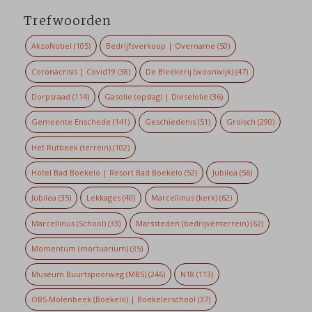
Trefwoorden
AkzoNobel
(105)
Bedrijfsverkoop | Overname
(50)
Coronacrisis | Covid19
(38)
De Bleekerij (woonwijk)
(47)
Dorpsraad
(114)
Gasolie (opslag) | Dieselolie
(36)
Gemeente Enschede
(141)
Geschiedenis
(51)
Grolsch
(290)
Het Rutbeek (terrein)
(102)
Hotel Bad Boekelo | Resort Bad Boekelo
(52)
Jubilea
(56)
Jubilea
(35)
Lekkages
(40)
Marcellinus (kerk)
(62)
Marcellinus (School)
(33)
Marssteden (bedrijventerrein)
(62)
Momentum (mortuarium)
(35)
Museum Buurtspoorweg (MBS)
(246)
N18
(113)
OBS Molenbeek (Boekelo) | Boekelerschool
(37)