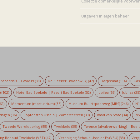
Collectie opmerkelijke voorwe
Uitgaven in eigen beheer
ronacrisis | Covid19
(38)
De Bleekerij (woonwijk)
(47)
Dorpsraad
(114)
Gaso
)
(102)
Hotel Bad Boekelo | Resort Bad Boekelo
(52)
Jubilea
(56)
Jubilea
(35
62)
Momentum (mortuarium)
(35)
Museum Buurtspoorweg (MBS)
(246)
N1
dagen
(36)
Popfeesten Usselo | Zomerfeesten
(39)
Raad van State
(34)
Re
Tweede Wereldoorlog
(55)
Twekkelo
(35)
Twence (afvalverwerking) | Boel
ing Behoud Twekkelo (VBT)
(47)
Vereniging Behoud Usseler Es (VBU)
(38)
Verg