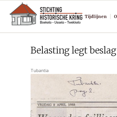
Tijdlijnen
O
Belasting legt besla
Tubantia