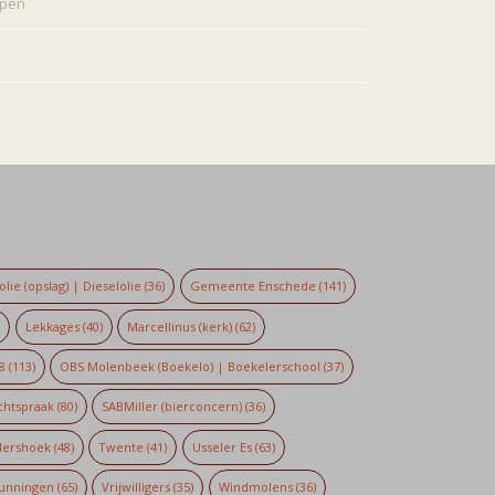
rpen
lie (opslag) | Dieselolie
(36)
Gemeente Enschede
(141)
)
Lekkages
(40)
Marcellinus (kerk)
(62)
8
(113)
OBS Molenbeek (Boekelo) | Boekelerschool
(37)
chtspraak
(80)
SABMiller (bierconcern)
(36)
dershoek
(48)
Twente
(41)
Usseler Es
(63)
unningen
(65)
Vrijwilligers
(35)
Windmolens
(36)