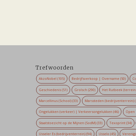
Trefwoorden
AkzoNobel
(105)
Bedrijfsverkoop | Overname
(50)
Co
Geschiedenis
(51)
Grolsch
(290)
Het Rutbeek (terrein
Marcellinus (School)
(33)
Marssteden (bedrijventerrein)
(
Ongelukken (verkeer) | Verkeersongelukken
(46)
Open 
Staatstoezicht op de Mijnen (SodM)
(33)
Texoprint
(34)
Usseler Es (bedrijventerrein)
(94)
Usselo
(45)
Verenig