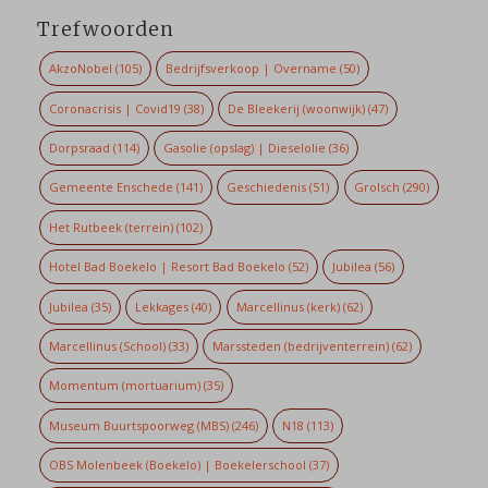
Trefwoorden
AkzoNobel
(105)
Bedrijfsverkoop | Overname
(50)
Coronacrisis | Covid19
(38)
De Bleekerij (woonwijk)
(47)
Dorpsraad
(114)
Gasolie (opslag) | Dieselolie
(36)
Gemeente Enschede
(141)
Geschiedenis
(51)
Grolsch
(290)
Het Rutbeek (terrein)
(102)
Hotel Bad Boekelo | Resort Bad Boekelo
(52)
Jubilea
(56)
Jubilea
(35)
Lekkages
(40)
Marcellinus (kerk)
(62)
Marcellinus (School)
(33)
Marssteden (bedrijventerrein)
(62)
Momentum (mortuarium)
(35)
Museum Buurtspoorweg (MBS)
(246)
N18
(113)
OBS Molenbeek (Boekelo) | Boekelerschool
(37)