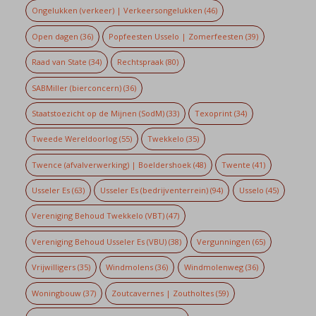
Ongelukken (verkeer) | Verkeersongelukken
(46)
Open dagen
(36)
Popfeesten Usselo | Zomerfeesten
(39)
Raad van State
(34)
Rechtspraak
(80)
SABMiller (bierconcern)
(36)
Staatstoezicht op de Mijnen (SodM)
(33)
Texoprint
(34)
Tweede Wereldoorlog
(55)
Twekkelo
(35)
Twence (afvalverwerking) | Boeldershoek
(48)
Twente
(41)
Usseler Es
(63)
Usseler Es (bedrijventerrein)
(94)
Usselo
(45)
Vereniging Behoud Twekkelo (VBT)
(47)
Vereniging Behoud Usseler Es (VBU)
(38)
Vergunningen
(65)
Vrijwilligers
(35)
Windmolens
(36)
Windmolenweg
(36)
Woningbouw
(37)
Zoutcavernes | Zoutholtes
(59)