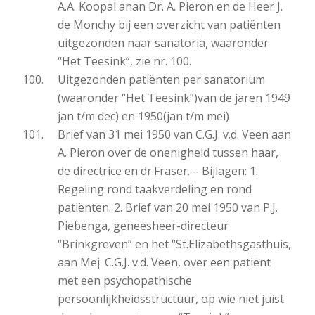
A.A. Koopal anan Dr. A. Pieron en de Heer J.
de Monchy bij een overzicht van patiënten
uitgezonden naar sanatoria, waaronder
“Het Teesink”, zie nr. 100.
Uitgezonden patiënten per sanatorium
(waaronder “Het Teesink”)van de jaren 1949
jan t/m dec) en 1950(jan t/m mei)
Brief van 31 mei 1950 van C.G.J. v.d. Veen aan
A. Pieron over de onenigheid tussen haar,
de directrice en dr.Fraser. – Bijlagen: 1.
Regeling rond taakverdeling en rond
patiënten. 2. Brief van 20 mei 1950 van P.J.
Piebenga, geneesheer-directeur
“Brinkgreven” en het “St.Elizabethsgasthuis,
aan Mej. C.G.J. v.d. Veen, over een patiënt
met een psychopathische
persoonlijkheidsstructuur, op wie niet juist