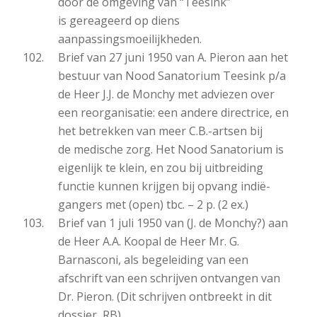
door de omgeving van “Teesink”
is gereageerd op diens
aanpassingsmoeilijkheden.
Brief van 27 juni 1950 van A. Pieron aan het
bestuur van Nood Sanatorium Teesink p/a
de Heer J.J. de Monchy met adviezen over
een reorganisatie: een andere directrice, en
het betrekken van meer C.B.-artsen bij
de medische zorg. Het Nood Sanatorium is
eigenlijk te klein, en zou bij uitbreiding
functie kunnen krijgen bij opvang indië-
gangers met (open) tbc. – 2 p. (2 ex.)
Brief van 1 juli 1950 van (J. de Monchy?) aan
de Heer A.A. Koopal de Heer Mr. G.
Barnasconi, als begeleiding van een
afschrift van een schrijven ontvangen van
Dr. Pieron. (Dit schrijven ontbreekt in dit
dossier, RB)