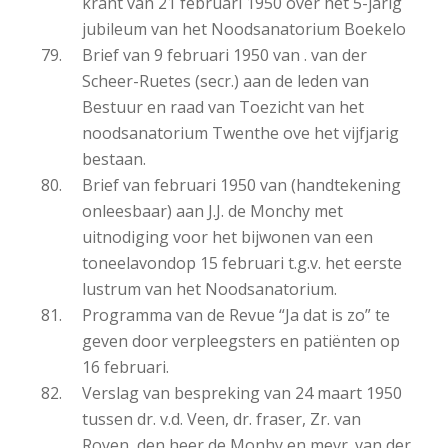
krant van 21 februari 1950 over het 5-jarig
jubileum van het Noodsanatorium Boekelo
Brief van 9 februari 1950 van . van der
Scheer-Ruetes (secr.) aan de leden van
Bestuur en raad van Toezicht van het
noodsanatorium Twenthe ove het vijfjarig
bestaan.
Brief van februari 1950 van (handtekening
onleesbaar) aan J.J. de Monchy met
uitnodiging voor het bijwonen van een
toneelavondop 15 februari t.g.v. het eerste
lustrum van het Noodsanatorium.
Programma van de Revue “Ja dat is zo” te
geven door verpleegsters en patiënten op
16 februari.
Verslag van bespreking van 24 maart 1950
tussen dr. v.d. Veen, dr. fraser, Zr. van
Royen, den heer de Monhy en mevr. van der