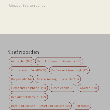
Uitgaven in eigen beheer
Trefwoorden
AkzoNobel
(105)
Bedrijfsverkoop | Overname
(50)
Coronacrisis | Covid19
(38)
De Bleekerij (woonwijk)
(47)
Dorpsraad
(114)
Gasolie (opslag) | Dieselolie
(36)
Gemeente Enschede
(141)
Geschiedenis
(51)
Grolsch
(290)
Het Rutbeek (terrein)
(102)
Hotel Bad Boekelo | Resort Bad Boekelo
(52)
Jubilea
(56)