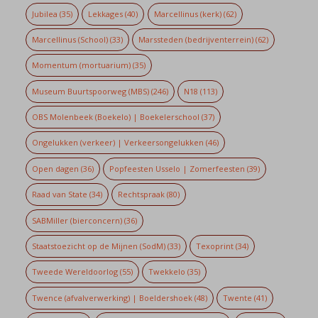
Jubilea
(35)
Lekkages
(40)
Marcellinus (kerk)
(62)
Marcellinus (School)
(33)
Marssteden (bedrijventerrein)
(62)
Momentum (mortuarium)
(35)
Museum Buurtspoorweg (MBS)
(246)
N18
(113)
OBS Molenbeek (Boekelo) | Boekelerschool
(37)
Ongelukken (verkeer) | Verkeersongelukken
(46)
Open dagen
(36)
Popfeesten Usselo | Zomerfeesten
(39)
Raad van State
(34)
Rechtspraak
(80)
SABMiller (bierconcern)
(36)
Staatstoezicht op de Mijnen (SodM)
(33)
Texoprint
(34)
Tweede Wereldoorlog
(55)
Twekkelo
(35)
Twence (afvalverwerking) | Boeldershoek
(48)
Twente
(41)