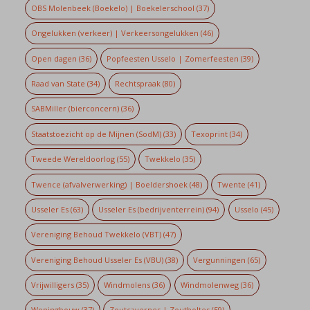
OBS Molenbeek (Boekelo) | Boekelerschool
(37)
Ongelukken (verkeer) | Verkeersongelukken
(46)
Open dagen
(36)
Popfeesten Usselo | Zomerfeesten
(39)
Raad van State
(34)
Rechtspraak
(80)
SABMiller (bierconcern)
(36)
Staatstoezicht op de Mijnen (SodM)
(33)
Texoprint
(34)
Tweede Wereldoorlog
(55)
Twekkelo
(35)
Twence (afvalverwerking) | Boeldershoek
(48)
Twente
(41)
Usseler Es
(63)
Usseler Es (bedrijventerrein)
(94)
Usselo
(45)
Vereniging Behoud Twekkelo (VBT)
(47)
Vereniging Behoud Usseler Es (VBU)
(38)
Vergunningen
(65)
Vrijwilligers
(35)
Windmolens
(36)
Windmolenweg
(36)
Woningbouw
(37)
Zoutcavernes | Zoutholtes
(59)