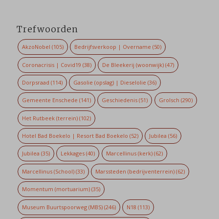
Trefwoorden
AkzoNobel
(105)
Bedrijfsverkoop | Overname
(50)
Coronacrisis | Covid19
(38)
De Bleekerij (woonwijk)
(47)
Dorpsraad
(114)
Gasolie (opslag) | Dieselolie
(36)
Gemeente Enschede
(141)
Geschiedenis
(51)
Grolsch
(290)
Het Rutbeek (terrein)
(102)
Hotel Bad Boekelo | Resort Bad Boekelo
(52)
Jubilea
(56)
Jubilea
(35)
Lekkages
(40)
Marcellinus (kerk)
(62)
Marcellinus (School)
(33)
Marssteden (bedrijventerrein)
(62)
Momentum (mortuarium)
(35)
Museum Buurtspoorweg (MBS)
(246)
N18
(113)