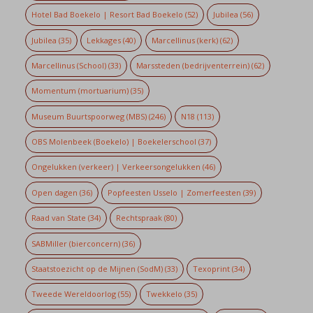
Hotel Bad Boekelo | Resort Bad Boekelo
(52)
Jubilea
(56)
Jubilea
(35)
Lekkages
(40)
Marcellinus (kerk)
(62)
Marcellinus (School)
(33)
Marssteden (bedrijventerrein)
(62)
Momentum (mortuarium)
(35)
Museum Buurtspoorweg (MBS)
(246)
N18
(113)
OBS Molenbeek (Boekelo) | Boekelerschool
(37)
Ongelukken (verkeer) | Verkeersongelukken
(46)
Open dagen
(36)
Popfeesten Usselo | Zomerfeesten
(39)
Raad van State
(34)
Rechtspraak
(80)
SABMiller (bierconcern)
(36)
Staatstoezicht op de Mijnen (SodM)
(33)
Texoprint
(34)
Tweede Wereldoorlog
(55)
Twekkelo
(35)