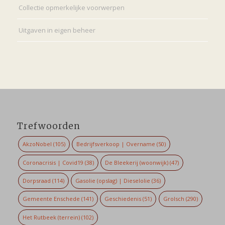
Collectie opmerkelijke voorwerpen
Uitgaven in eigen beheer
Trefwoorden
AkzoNobel
(105)
Bedrijfsverkoop | Overname
(50)
Coronacrisis | Covid19
(38)
De Bleekerij (woonwijk)
(47)
Dorpsraad
(114)
Gasolie (opslag) | Dieselolie
(36)
Gemeente Enschede
(141)
Geschiedenis
(51)
Grolsch
(290)
Het Rutbeek (terrein)
(102)