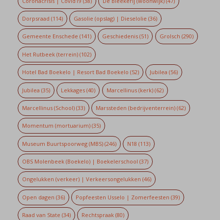
Coronacrisis | Covid19
(38)
De Bleekerij (woonwijk)
(47)
Dorpsraad
(114)
Gasolie (opslag) | Dieselolie
(36)
Gemeente Enschede
(141)
Geschiedenis
(51)
Grolsch
(290)
Het Rutbeek (terrein)
(102)
Hotel Bad Boekelo | Resort Bad Boekelo
(52)
Jubilea
(56)
Jubilea
(35)
Lekkages
(40)
Marcellinus (kerk)
(62)
Marcellinus (School)
(33)
Marssteden (bedrijventerrein)
(62)
Momentum (mortuarium)
(35)
Museum Buurtspoorweg (MBS)
(246)
N18
(113)
OBS Molenbeek (Boekelo) | Boekelerschool
(37)
Ongelukken (verkeer) | Verkeersongelukken
(46)
Open dagen
(36)
Popfeesten Usselo | Zomerfeesten
(39)
Raad van State
(34)
Rechtspraak
(80)