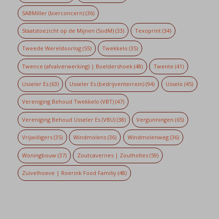
SABMiller (bierconcern)
(36)
Staatstoezicht op de Mijnen (SodM)
(33)
Texoprint
(34)
Tweede Wereldoorlog
(55)
Twekkelo
(35)
Twence (afvalverwerking) | Boeldershoek
(48)
Twente
(41)
Usseler Es
(63)
Usseler Es (bedrijventerrein)
(94)
Usselo
(45)
Vereniging Behoud Twekkelo (VBT)
(47)
Vereniging Behoud Usseler Es (VBU)
(38)
Vergunningen
(65)
Vrijwilligers
(35)
Windmolens
(36)
Windmolenweg
(36)
Woningbouw
(37)
Zoutcavernes | Zoutholtes
(59)
Zuivelhoeve | Roerink Food Familiy
(48)