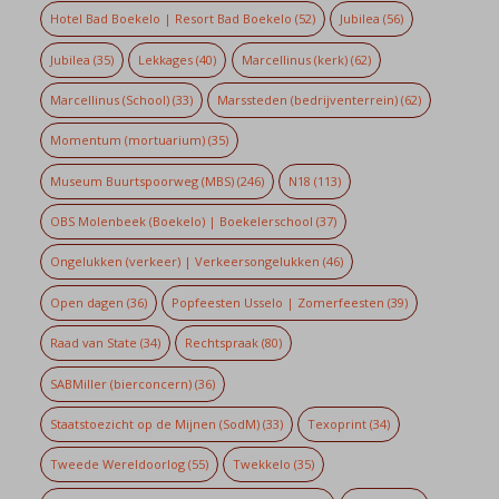
Hotel Bad Boekelo | Resort Bad Boekelo
(52)
Jubilea
(56)
Jubilea
(35)
Lekkages
(40)
Marcellinus (kerk)
(62)
Marcellinus (School)
(33)
Marssteden (bedrijventerrein)
(62)
Momentum (mortuarium)
(35)
Museum Buurtspoorweg (MBS)
(246)
N18
(113)
OBS Molenbeek (Boekelo) | Boekelerschool
(37)
Ongelukken (verkeer) | Verkeersongelukken
(46)
Open dagen
(36)
Popfeesten Usselo | Zomerfeesten
(39)
Raad van State
(34)
Rechtspraak
(80)
SABMiller (bierconcern)
(36)
Staatstoezicht op de Mijnen (SodM)
(33)
Texoprint
(34)
Tweede Wereldoorlog
(55)
Twekkelo
(35)