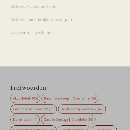
Collectie Krantenartikelen
Collectie opmerkelijke voorwerpen
Uitgaven in eigen beheer
Trefwoorden
AkzoNobel
(105)
Bedrijfsverkoop | Overname
(50)
Coronacrisis | Covid19
(38)
De Bleekerij (woonwijk)
(47)
Dorpsraad
(114)
Gasolie (opslag) | Dieselolie
(36)
Gemeente Enschede
(141)
Geschiedenis
(51)
Grolsch
(290)