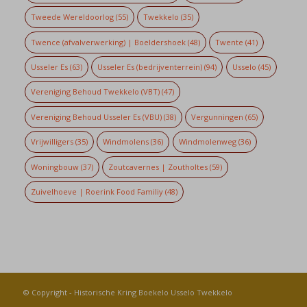
Tweede Wereldoorlog
(55)
Twekkelo
(35)
Twence (afvalverwerking) | Boeldershoek
(48)
Twente
(41)
Usseler Es
(63)
Usseler Es (bedrijventerrein)
(94)
Usselo
(45)
Vereniging Behoud Twekkelo (VBT)
(47)
Vereniging Behoud Usseler Es (VBU)
(38)
Vergunningen
(65)
Vrijwilligers
(35)
Windmolens
(36)
Windmolenweg
(36)
Woningbouw
(37)
Zoutcavernes | Zoutholtes
(59)
Zuivelhoeve | Roerink Food Familiy
(48)
© Copyright -
Historische Kring Boekelo Usselo Twekkelo