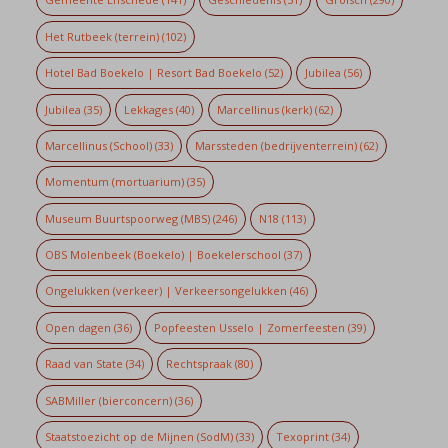
Het Rutbeek (terrein)
(102)
Hotel Bad Boekelo | Resort Bad Boekelo
(52)
Jubilea
(56)
Jubilea
(35)
Lekkages
(40)
Marcellinus (kerk)
(62)
Marcellinus (School)
(33)
Marssteden (bedrijventerrein)
(62)
Momentum (mortuarium)
(35)
Museum Buurtspoorweg (MBS)
(246)
N18
(113)
OBS Molenbeek (Boekelo) | Boekelerschool
(37)
Ongelukken (verkeer) | Verkeersongelukken
(46)
Open dagen
(36)
Popfeesten Usselo | Zomerfeesten
(39)
Raad van State
(34)
Rechtspraak
(80)
SABMiller (bierconcern)
(36)
Staatstoezicht op de Mijnen (SodM)
(33)
Texoprint
(34)