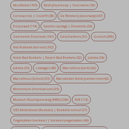
AkzoNobel
(105)
Bedrijfsverkoop | Overname
(50)
Coronacrisis | Covid19
(38)
De Bleekerij (woonwijk)
(47)
Dorpsraad
(114)
Gasolie (opslag) | Dieselolie
(36)
Gemeente Enschede
(141)
Geschiedenis
(51)
Grolsch
(290)
Het Rutbeek (terrein)
(102)
Hotel Bad Boekelo | Resort Bad Boekelo
(52)
Jubilea
(56)
Jubilea
(35)
Lekkages
(40)
Marcellinus (kerk)
(62)
Marcellinus (School)
(33)
Marssteden (bedrijventerrein)
(62)
Momentum (mortuarium)
(35)
Museum Buurtspoorweg (MBS)
(246)
N18
(113)
OBS Molenbeek (Boekelo) | Boekelerschool
(37)
Ongelukken (verkeer) | Verkeersongelukken
(46)