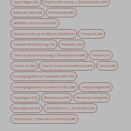
Open dagen
(36)
Popfeesten Usselo | Zomerfeesten
(39)
Raad van State
(34)
Rechtspraak
(80)
SABMiller (bierconcern)
(36)
Staatstoezicht op de Mijnen (SodM)
(33)
Texoprint
(34)
Tweede Wereldoorlog
(55)
Twekkelo
(35)
Twence (afvalverwerking) | Boeldershoek
(48)
Twente
(41)
Usseler Es
(63)
Usseler Es (bedrijventerrein)
(94)
Usselo
(45)
Vereniging Behoud Twekkelo (VBT)
(47)
Vereniging Behoud Usseler Es (VBU)
(38)
Vergunningen
(65)
Vrijwilligers
(35)
Windmolens
(36)
Windmolenweg
(36)
Woningbouw
(37)
Zoutcavernes | Zoutholtes
(59)
Zuivelhoeve | Roerink Food Familiy
(48)