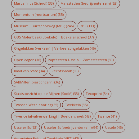
Marcellinus (School)
(33)
Marssteden (bedrijventerrein)
(62)
Momentum (mortuarium)
(35)
Museum Buurtspoorweg (MBS)
(246)
N18
(113)
OBS Molenbeek (Boekelo) | Boekelerschool
(37)
Ongelukken (verkeer) | Verkeersongelukken
(46)
Open dagen
(36)
Popfeesten Usselo | Zomerfeesten
(39)
Raad van State
(34)
Rechtspraak
(80)
SABMiller (bierconcern)
(36)
Staatstoezicht op de Mijnen (SodM)
(33)
Texoprint
(34)
Tweede Wereldoorlog
(55)
Twekkelo
(35)
Twence (afvalverwerking) | Boeldershoek
(48)
Twente
(41)
Usseler Es
(63)
Usseler Es (bedrijventerrein)
(94)
Usselo
(45)
Vereniging Behoud Twekkelo (VBT)
(47)