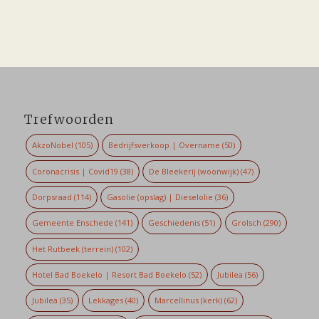
Trefwoorden
AkzoNobel
(105)
Bedrijfsverkoop | Overname
(50)
Coronacrisis | Covid19
(38)
De Bleekerij (woonwijk)
(47)
Dorpsraad
(114)
Gasolie (opslag) | Dieselolie
(36)
Gemeente Enschede
(141)
Geschiedenis
(51)
Grolsch
(290)
Het Rutbeek (terrein)
(102)
Hotel Bad Boekelo | Resort Bad Boekelo
(52)
Jubilea
(56)
Jubilea
(35)
Lekkages
(40)
Marcellinus (kerk)
(62)