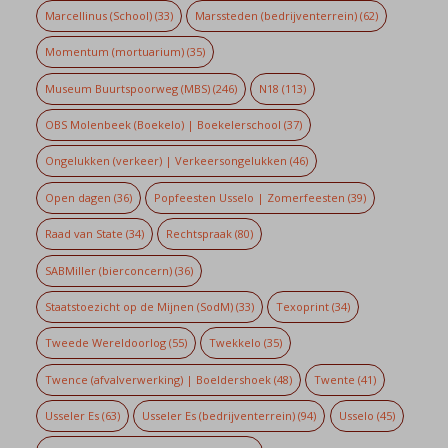
Marcellinus (School)
(33)
Marssteden (bedrijventerrein)
(62)
Momentum (mortuarium)
(35)
Museum Buurtspoorweg (MBS)
(246)
N18
(113)
OBS Molenbeek (Boekelo) | Boekelerschool
(37)
Ongelukken (verkeer) | Verkeersongelukken
(46)
Open dagen
(36)
Popfeesten Usselo | Zomerfeesten
(39)
Raad van State
(34)
Rechtspraak
(80)
SABMiller (bierconcern)
(36)
Staatstoezicht op de Mijnen (SodM)
(33)
Texoprint
(34)
Tweede Wereldoorlog
(55)
Twekkelo
(35)
Twence (afvalverwerking) | Boeldershoek
(48)
Twente
(41)
Usseler Es
(63)
Usseler Es (bedrijventerrein)
(94)
Usselo
(45)