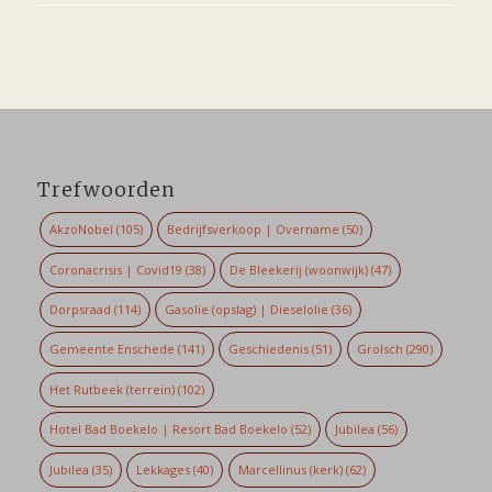
Trefwoorden
AkzoNobel
(105)
Bedrijfsverkoop | Overname
(50)
Coronacrisis | Covid19
(38)
De Bleekerij (woonwijk)
(47)
Dorpsraad
(114)
Gasolie (opslag) | Dieselolie
(36)
Gemeente Enschede
(141)
Geschiedenis
(51)
Grolsch
(290)
Het Rutbeek (terrein)
(102)
Hotel Bad Boekelo | Resort Bad Boekelo
(52)
Jubilea
(56)
Jubilea
(35)
Lekkages
(40)
Marcellinus (kerk)
(62)