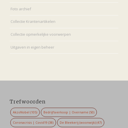
Foto archief
Collectie Krantenartikelen
Collectie opmerkelijke voorwerpen
Uitgaven in eigen beheer
Trefwoorden
AkzoNobel
(105)
Bedrijfsverkoop | Overname
(50)
Coronacrisis | Covid19
(38)
De Bleekerij (woonwijk)
(47)