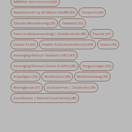
SABMiller (bierconcern)
(36)
Staatstoezicht op de Mijnen (SodM)
(33)
Texoprint
(34)
Tweede Wereldoorlog
(55)
Twekkelo
(35)
Twence (afvalverwerking) | Boeldershoek
(48)
Twente
(41)
Usseler Es
(63)
Usseler Es (bedrijventerrein)
(94)
Usselo
(45)
Vereniging Behoud Twekkelo (VBT)
(47)
Vereniging Behoud Usseler Es (VBU)
(38)
Vergunningen
(65)
Vrijwilligers
(35)
Windmolens
(36)
Windmolenweg
(36)
Woningbouw
(37)
Zoutcavernes | Zoutholtes
(59)
Zuivelhoeve | Roerink Food Familiy
(48)