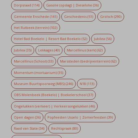
Dorpsraad
(114)
Gasolie (opslag) | Dieselolie
(36)
Gemeente Enschede
(141)
Geschiedenis
(51)
Grolsch
(290)
Het Rutbeek (terrein)
(102)
Hotel Bad Boekelo | Resort Bad Boekelo
(52)
Jubilea
(56)
Jubilea
(35)
Lekkages
(40)
Marcellinus (kerk)
(62)
Marcellinus (School)
(33)
Marssteden (bedrijventerrein)
(62)
Momentum (mortuarium)
(35)
Museum Buurtspoorweg (MBS)
(246)
N18
(113)
OBS Molenbeek (Boekelo) | Boekelerschool
(37)
Ongelukken (verkeer) | Verkeersongelukken
(46)
Open dagen
(36)
Popfeesten Usselo | Zomerfeesten
(39)
Raad van State
(34)
Rechtspraak
(80)