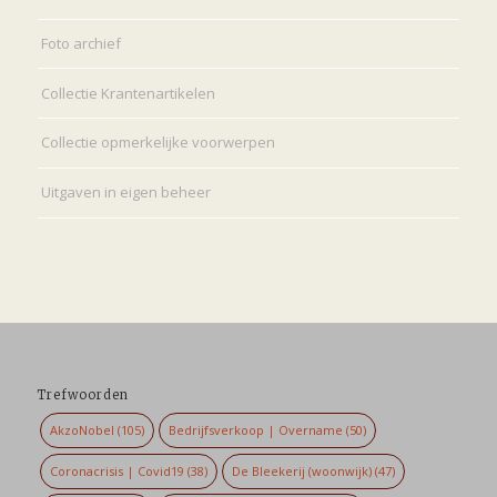
Foto archief
Collectie Krantenartikelen
Collectie opmerkelijke voorwerpen
Uitgaven in eigen beheer
Trefwoorden
AkzoNobel
(105)
Bedrijfsverkoop | Overname
(50)
Coronacrisis | Covid19
(38)
De Bleekerij (woonwijk)
(47)