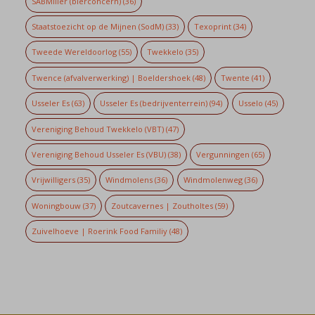
SABMiller (bierconcern)
(36)
Staatstoezicht op de Mijnen (SodM)
(33)
Texoprint
(34)
Tweede Wereldoorlog
(55)
Twekkelo
(35)
Twence (afvalverwerking) | Boeldershoek
(48)
Twente
(41)
Usseler Es
(63)
Usseler Es (bedrijventerrein)
(94)
Usselo
(45)
Vereniging Behoud Twekkelo (VBT)
(47)
Vereniging Behoud Usseler Es (VBU)
(38)
Vergunningen
(65)
Vrijwilligers
(35)
Windmolens
(36)
Windmolenweg
(36)
Woningbouw
(37)
Zoutcavernes | Zoutholtes
(59)
Zuivelhoeve | Roerink Food Familiy
(48)