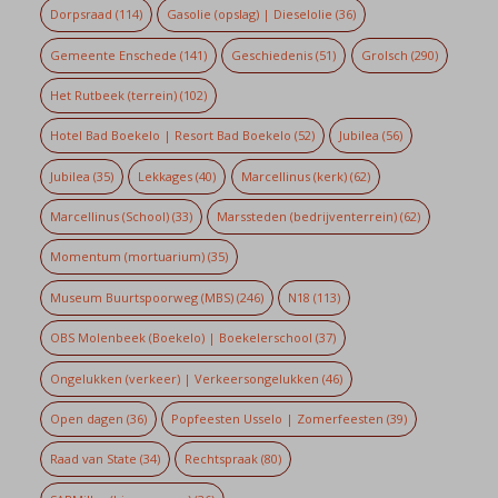
Dorpsraad
(114)
Gasolie (opslag) | Dieselolie
(36)
Gemeente Enschede
(141)
Geschiedenis
(51)
Grolsch
(290)
Het Rutbeek (terrein)
(102)
Hotel Bad Boekelo | Resort Bad Boekelo
(52)
Jubilea
(56)
Jubilea
(35)
Lekkages
(40)
Marcellinus (kerk)
(62)
Marcellinus (School)
(33)
Marssteden (bedrijventerrein)
(62)
Momentum (mortuarium)
(35)
Museum Buurtspoorweg (MBS)
(246)
N18
(113)
OBS Molenbeek (Boekelo) | Boekelerschool
(37)
Ongelukken (verkeer) | Verkeersongelukken
(46)
Open dagen
(36)
Popfeesten Usselo | Zomerfeesten
(39)
Raad van State
(34)
Rechtspraak
(80)