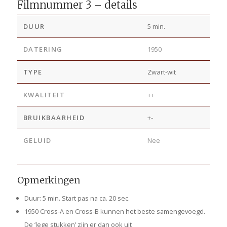
Filmnummer 3 – details
DUUR
5 min.
DATERING
1950
TYPE
Zwart-wit
KWALITEIT
++
BRUIKBAARHEID
+-
GELUID
Nee
Opmerkingen
Duur: 5 min. Start pas na ca. 20 sec.
1950 Cross-A en Cross-B kunnen het beste samengevoegd.
De ‘lege stukken’ zijn er dan ook uit