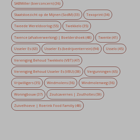
SABMiller (bierconcern)
(36)
Staatstoezicht op de Mijnen (SodM)
(33)
Texoprint
(34)
Tweede Wereldoorlog
(55)
Twekkelo
(35)
Twence (afvalverwerking) | Boeldershoek
(48)
Twente
(41)
Usseler Es
(63)
Usseler Es (bedrijventerrein)
(94)
Usselo
(45)
Vereniging Behoud Twekkelo (VBT)
(47)
Vereniging Behoud Usseler Es (VBU)
(38)
Vergunningen
(65)
Vrijwilligers
(35)
Windmolens
(36)
Windmolenweg
(36)
Woningbouw
(37)
Zoutcavernes | Zoutholtes
(59)
Zuivelhoeve | Roerink Food Familiy
(48)