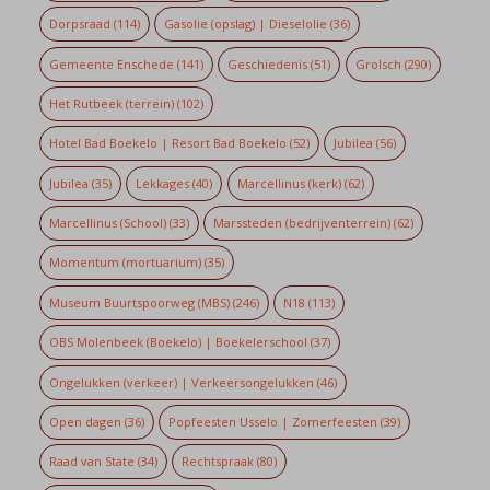
Dorpsraad
(114)
Gasolie (opslag) | Dieselolie
(36)
Gemeente Enschede
(141)
Geschiedenis
(51)
Grolsch
(290)
Het Rutbeek (terrein)
(102)
Hotel Bad Boekelo | Resort Bad Boekelo
(52)
Jubilea
(56)
Jubilea
(35)
Lekkages
(40)
Marcellinus (kerk)
(62)
Marcellinus (School)
(33)
Marssteden (bedrijventerrein)
(62)
Momentum (mortuarium)
(35)
Museum Buurtspoorweg (MBS)
(246)
N18
(113)
OBS Molenbeek (Boekelo) | Boekelerschool
(37)
Ongelukken (verkeer) | Verkeersongelukken
(46)
Open dagen
(36)
Popfeesten Usselo | Zomerfeesten
(39)
Raad van State
(34)
Rechtspraak
(80)