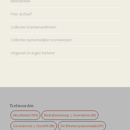
Bibliotheek
Foto archief
Collectie Krantenartikelen
Collectie opmerkelijke voorwerpen
Uitgaven in eigen beheer
Trefwoorden
AkzoNobel
(105)
Bedrijfsverkoop | Overname
(50)
Coronacrisis | Covid19
(38)
De Bleekerij (woonwijk)
(47)