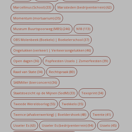
Marcellinus (School)
(33)
Marssteden (bedrijventerrein)
(62)
Momentum (mortuarium)
(35)
Museum Buurtspoorweg (MBS)
(246)
N18
(113)
OBS Molenbeek (Boekelo) | Boekelerschool
(37)
Ongelukken (verkeer) | Verkeersongelukken
(46)
Open dagen
(36)
Popfeesten Usselo | Zomerfeesten
(39)
Raad van State
(34)
Rechtspraak
(80)
SABMiller (bierconcern)
(36)
Staatstoezicht op de Mijnen (SodM)
(33)
Texoprint
(34)
Tweede Wereldoorlog
(55)
Twekkelo
(35)
Twence (afvalverwerking) | Boeldershoek
(48)
Twente
(41)
Usseler Es
(63)
Usseler Es (bedrijventerrein)
(94)
Usselo
(45)