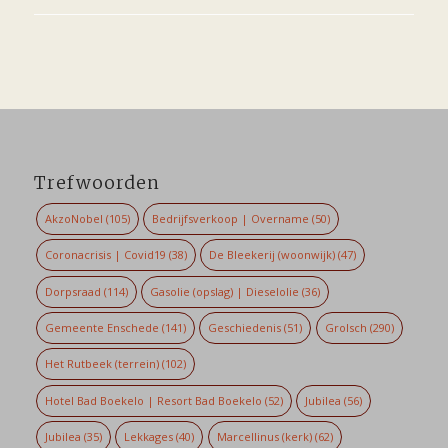
Trefwoorden
AkzoNobel
(105)
Bedrijfsverkoop | Overname
(50)
Coronacrisis | Covid19
(38)
De Bleekerij (woonwijk)
(47)
Dorpsraad
(114)
Gasolie (opslag) | Dieselolie
(36)
Gemeente Enschede
(141)
Geschiedenis
(51)
Grolsch
(290)
Het Rutbeek (terrein)
(102)
Hotel Bad Boekelo | Resort Bad Boekelo
(52)
Jubilea
(56)
Jubilea
(35)
Lekkages
(40)
Marcellinus (kerk)
(62)