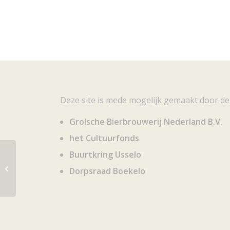
Deze site is mede mogelijk gemaakt door de
Grolsche Bierbrouwerij Nederland B.V.
het Cultuurfonds
Buurtkring Usselo
Kringen in het water: Alstätter Aa –
Dorpsraad Boekelo
Buurserbeek – Schipbeek