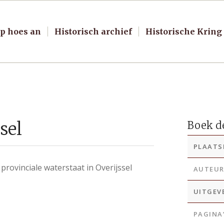
p hoes an
Historisch archief
Historische Kring
sel
Boek de
PLAATS
rovinciale waterstaat in Overijssel
AUTEU
UITGEV
PAGINA