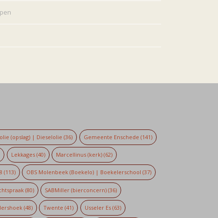
rpen
lie (opslag) | Dieselolie
(36)
Gemeente Enschede
(141)
)
Lekkages
(40)
Marcellinus (kerk)
(62)
8
(113)
OBS Molenbeek (Boekelo) | Boekelerschool
(37)
chtspraak
(80)
SABMiller (bierconcern)
(36)
dershoek
(48)
Twente
(41)
Usseler Es
(63)