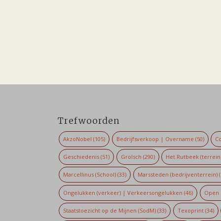
Trefwoorden
AkzoNobel
(105)
Bedrijfsverkoop | Overname
(50)
Co
Geschiedenis
(51)
Grolsch
(290)
Het Rutbeek (terrein
Marcellinus (School)
(33)
Marssteden (bedrijventerrein)
(
Ongelukken (verkeer) | Verkeersongelukken
(46)
Open 
Staatstoezicht op de Mijnen (SodM)
(33)
Texoprint
(34)