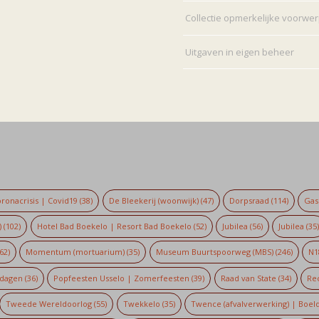
Collectie opmerkelijke voorwe
Uitgaven in eigen beheer
ronacrisis | Covid19
(38)
De Bleekerij (woonwijk)
(47)
Dorpsraad
(114)
Gaso
)
(102)
Hotel Bad Boekelo | Resort Bad Boekelo
(52)
Jubilea
(56)
Jubilea
(35
62)
Momentum (mortuarium)
(35)
Museum Buurtspoorweg (MBS)
(246)
N1
dagen
(36)
Popfeesten Usselo | Zomerfeesten
(39)
Raad van State
(34)
Re
Tweede Wereldoorlog
(55)
Twekkelo
(35)
Twence (afvalverwerking) | Boel