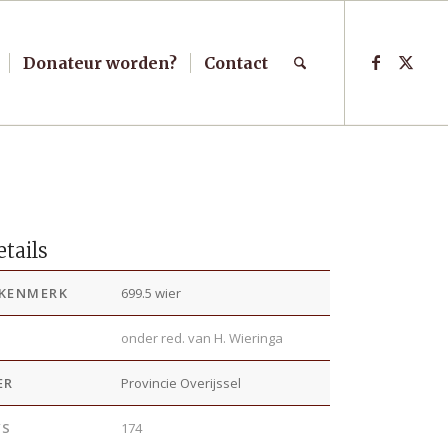
Donateur worden?
Contact
tails
KENMERK
699.5 wier
R
onder red. van H. Wieringa
ER
Provincie Overijssel
’S
174