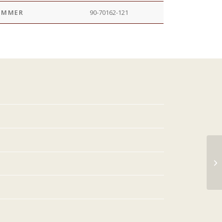
UMMER
90-70162-121
60