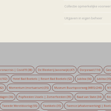
Collectie opmerkelijke voorwe
Uitgaven in eigen beheer
ronacrisis | Covid19
(38)
De Bleekerij (woonwijk)
(47)
Dorpsraad
(114)
Gaso
)
(102)
Hotel Bad Boekelo | Resort Bad Boekelo
(52)
Jubilea
(56)
Jubilea
(35
62)
Momentum (mortuarium)
(35)
Museum Buurtspoorweg (MBS)
(246)
N1
dagen
(36)
Popfeesten Usselo | Zomerfeesten
(39)
Raad van State
(34)
Re
Tweede Wereldoorlog
(55)
Twekkelo
(35)
Twence (afvalverwerking) | Boel