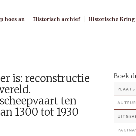
p hoes an
Historisch archief
Historische Kring
r is: reconstructie
Boek de
ereld.
PLAATS
 scheepvaart ten
AUTEU
van 1300 tot 1930
UITGEV
PAGINA