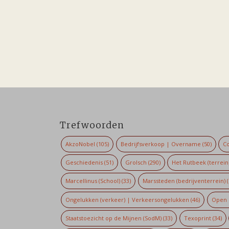
Trefwoorden
AkzoNobel
(105)
Bedrijfsverkoop | Overname
(50)
Co
Geschiedenis
(51)
Grolsch
(290)
Het Rutbeek (terrein
Marcellinus (School)
(33)
Marssteden (bedrijventerrein)
(
Ongelukken (verkeer) | Verkeersongelukken
(46)
Open 
Staatstoezicht op de Mijnen (SodM)
(33)
Texoprint
(34)