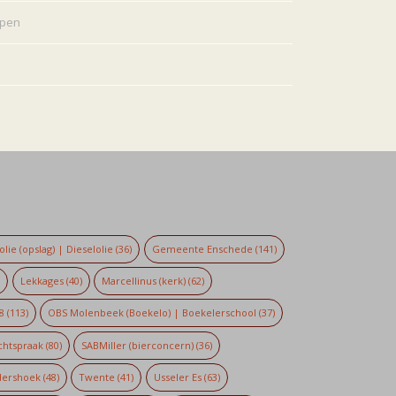
rpen
lie (opslag) | Dieselolie
(36)
Gemeente Enschede
(141)
)
Lekkages
(40)
Marcellinus (kerk)
(62)
8
(113)
OBS Molenbeek (Boekelo) | Boekelerschool
(37)
chtspraak
(80)
SABMiller (bierconcern)
(36)
dershoek
(48)
Twente
(41)
Usseler Es
(63)