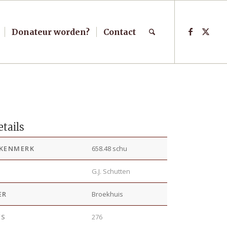
Donateur worden?
Contact
tails
KENMERK
658.48 schu
R
G.J. Schutten
ER
Broekhuis
’S
276