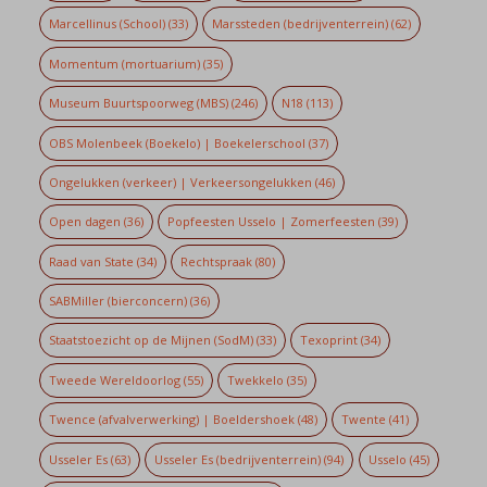
Marcellinus (School)
(33)
Marssteden (bedrijventerrein)
(62)
Momentum (mortuarium)
(35)
Museum Buurtspoorweg (MBS)
(246)
N18
(113)
OBS Molenbeek (Boekelo) | Boekelerschool
(37)
Ongelukken (verkeer) | Verkeersongelukken
(46)
Open dagen
(36)
Popfeesten Usselo | Zomerfeesten
(39)
Raad van State
(34)
Rechtspraak
(80)
SABMiller (bierconcern)
(36)
Staatstoezicht op de Mijnen (SodM)
(33)
Texoprint
(34)
Tweede Wereldoorlog
(55)
Twekkelo
(35)
Twence (afvalverwerking) | Boeldershoek
(48)
Twente
(41)
Usseler Es
(63)
Usseler Es (bedrijventerrein)
(94)
Usselo
(45)