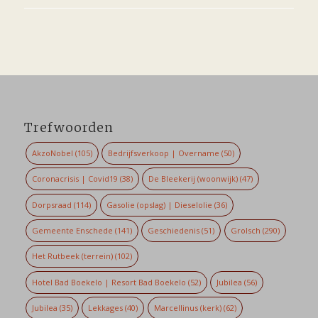
Trefwoorden
AkzoNobel
(105)
Bedrijfsverkoop | Overname
(50)
Coronacrisis | Covid19
(38)
De Bleekerij (woonwijk)
(47)
Dorpsraad
(114)
Gasolie (opslag) | Dieselolie
(36)
Gemeente Enschede
(141)
Geschiedenis
(51)
Grolsch
(290)
Het Rutbeek (terrein)
(102)
Hotel Bad Boekelo | Resort Bad Boekelo
(52)
Jubilea
(56)
Jubilea
(35)
Lekkages
(40)
Marcellinus (kerk)
(62)