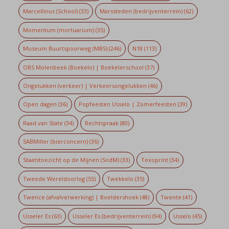
Marcellinus (School)
(33)
Marssteden (bedrijventerrein)
(62)
Momentum (mortuarium)
(35)
Museum Buurtspoorweg (MBS)
(246)
N18
(113)
OBS Molenbeek (Boekelo) | Boekelerschool
(37)
Ongelukken (verkeer) | Verkeersongelukken
(46)
Open dagen
(36)
Popfeesten Usselo | Zomerfeesten
(39)
Raad van State
(34)
Rechtspraak
(80)
SABMiller (bierconcern)
(36)
Staatstoezicht op de Mijnen (SodM)
(33)
Texoprint
(34)
Tweede Wereldoorlog
(55)
Twekkelo
(35)
Twence (afvalverwerking) | Boeldershoek
(48)
Twente
(41)
Usseler Es
(63)
Usseler Es (bedrijventerrein)
(94)
Usselo
(45)