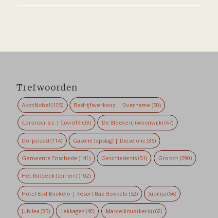
Trefwoorden
AkzoNobel
(105)
Bedrijfsverkoop | Overname
(50)
Coronacrisis | Covid19
(38)
De Bleekerij (woonwijk)
(47)
Dorpsraad
(114)
Gasolie (opslag) | Dieselolie
(36)
Gemeente Enschede
(141)
Geschiedenis
(51)
Grolsch
(290)
Het Rutbeek (terrein)
(102)
Hotel Bad Boekelo | Resort Bad Boekelo
(52)
Jubilea
(56)
Jubilea
(35)
Lekkages
(40)
Marcellinus (kerk)
(62)