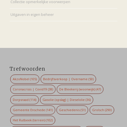
Collectie opmerkelijke voorwerpen
Uitgaven in eigen beheer
Trefwoorden
AkzoNobel
(105)
Bedrijfsverkoop | Overname
(50)
Coronacrisis | Covid19
(38)
De Bleekerij (woonwijk)
(47)
Dorpsraad
(114)
Gasolie (opslag) | Dieselolie
(36)
Gemeente Enschede
(141)
Geschiedenis
(51)
Grolsch
(290)
Het Rutbeek (terrein)
(102)