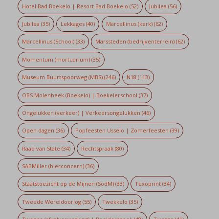
Hotel Bad Boekelo | Resort Bad Boekelo
(52)
Jubilea
(56)
Jubilea
(35)
Lekkages
(40)
Marcellinus (kerk)
(62)
Marcellinus (School)
(33)
Marssteden (bedrijventerrein)
(62)
Momentum (mortuarium)
(35)
Museum Buurtspoorweg (MBS)
(246)
N18
(113)
OBS Molenbeek (Boekelo) | Boekelerschool
(37)
Ongelukken (verkeer) | Verkeersongelukken
(46)
Open dagen
(36)
Popfeesten Usselo | Zomerfeesten
(39)
Raad van State
(34)
Rechtspraak
(80)
SABMiller (bierconcern)
(36)
Staatstoezicht op de Mijnen (SodM)
(33)
Texoprint
(34)
Tweede Wereldoorlog
(55)
Twekkelo
(35)