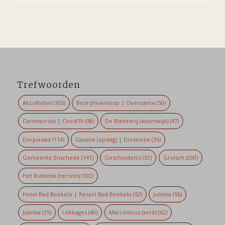
Trefwoorden
AkzoNobel
(105)
Bedrijfsverkoop | Overname
(50)
Coronacrisis | Covid19
(38)
De Bleekerij (woonwijk)
(47)
Dorpsraad
(114)
Gasolie (opslag) | Dieselolie
(36)
Gemeente Enschede
(141)
Geschiedenis
(51)
Grolsch
(290)
Het Rutbeek (terrein)
(102)
Hotel Bad Boekelo | Resort Bad Boekelo
(52)
Jubilea
(56)
Jubilea
(35)
Lekkages
(40)
Marcellinus (kerk)
(62)