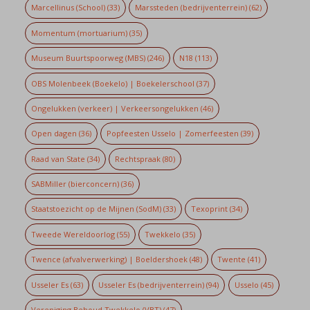
Marcellinus (School)
(33)
Marssteden (bedrijventerrein)
(62)
Momentum (mortuarium)
(35)
Museum Buurtspoorweg (MBS)
(246)
N18
(113)
OBS Molenbeek (Boekelo) | Boekelerschool
(37)
Ongelukken (verkeer) | Verkeersongelukken
(46)
Open dagen
(36)
Popfeesten Usselo | Zomerfeesten
(39)
Raad van State
(34)
Rechtspraak
(80)
SABMiller (bierconcern)
(36)
Staatstoezicht op de Mijnen (SodM)
(33)
Texoprint
(34)
Tweede Wereldoorlog
(55)
Twekkelo
(35)
Twence (afvalverwerking) | Boeldershoek
(48)
Twente
(41)
Usseler Es
(63)
Usseler Es (bedrijventerrein)
(94)
Usselo
(45)
Vereniging Behoud Twekkelo (VBT)
(47)