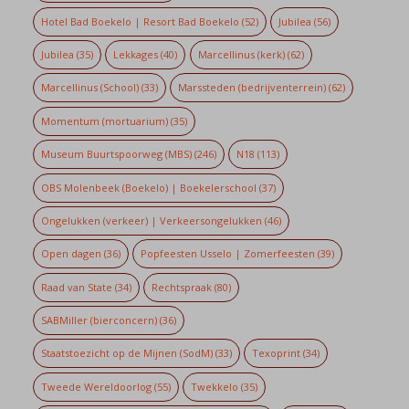
Hotel Bad Boekelo | Resort Bad Boekelo
(52)
Jubilea
(56)
Jubilea
(35)
Lekkages
(40)
Marcellinus (kerk)
(62)
Marcellinus (School)
(33)
Marssteden (bedrijventerrein)
(62)
Momentum (mortuarium)
(35)
Museum Buurtspoorweg (MBS)
(246)
N18
(113)
OBS Molenbeek (Boekelo) | Boekelerschool
(37)
Ongelukken (verkeer) | Verkeersongelukken
(46)
Open dagen
(36)
Popfeesten Usselo | Zomerfeesten
(39)
Raad van State
(34)
Rechtspraak
(80)
SABMiller (bierconcern)
(36)
Staatstoezicht op de Mijnen (SodM)
(33)
Texoprint
(34)
Tweede Wereldoorlog
(55)
Twekkelo
(35)