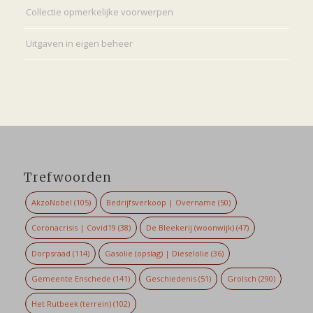
Collectie opmerkelijke voorwerpen
Uitgaven in eigen beheer
Trefwoorden
AkzoNobel
(105)
Bedrijfsverkoop | Overname
(50)
Coronacrisis | Covid19
(38)
De Bleekerij (woonwijk)
(47)
Dorpsraad
(114)
Gasolie (opslag) | Dieselolie
(36)
Gemeente Enschede
(141)
Geschiedenis
(51)
Grolsch
(290)
Het Rutbeek (terrein)
(102)