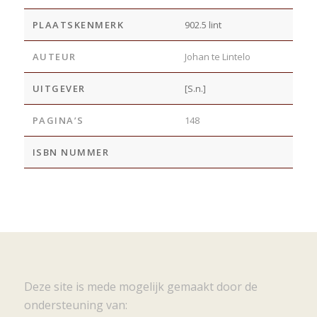
PLAATSKENMERK
902.5 lint
AUTEUR
Johan te Lintelo
UITGEVER
[S.n.]
PAGINA’S
148
ISBN NUMMER
Deze site is mede mogelijk gemaakt door de
ondersteuning van: