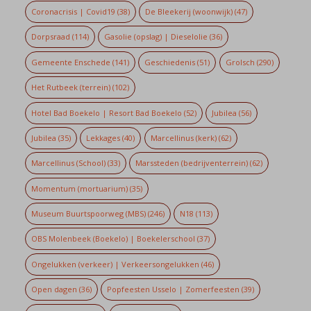
Coronacrisis | Covid19
(38)
De Bleekerij (woonwijk)
(47)
Dorpsraad
(114)
Gasolie (opslag) | Dieselolie
(36)
Gemeente Enschede
(141)
Geschiedenis
(51)
Grolsch
(290)
Het Rutbeek (terrein)
(102)
Hotel Bad Boekelo | Resort Bad Boekelo
(52)
Jubilea
(56)
Jubilea
(35)
Lekkages
(40)
Marcellinus (kerk)
(62)
Marcellinus (School)
(33)
Marssteden (bedrijventerrein)
(62)
Momentum (mortuarium)
(35)
Museum Buurtspoorweg (MBS)
(246)
N18
(113)
OBS Molenbeek (Boekelo) | Boekelerschool
(37)
Ongelukken (verkeer) | Verkeersongelukken
(46)
Open dagen
(36)
Popfeesten Usselo | Zomerfeesten
(39)