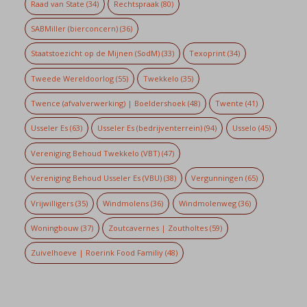
Raad van State
(34)
Rechtspraak
(80)
SABMiller (bierconcern)
(36)
Staatstoezicht op de Mijnen (SodM)
(33)
Texoprint
(34)
Tweede Wereldoorlog
(55)
Twekkelo
(35)
Twence (afvalverwerking) | Boeldershoek
(48)
Twente
(41)
Usseler Es
(63)
Usseler Es (bedrijventerrein)
(94)
Usselo
(45)
Vereniging Behoud Twekkelo (VBT)
(47)
Vereniging Behoud Usseler Es (VBU)
(38)
Vergunningen
(65)
Vrijwilligers
(35)
Windmolens
(36)
Windmolenweg
(36)
Woningbouw
(37)
Zoutcavernes | Zoutholtes
(59)
Zuivelhoeve | Roerink Food Familiy
(48)