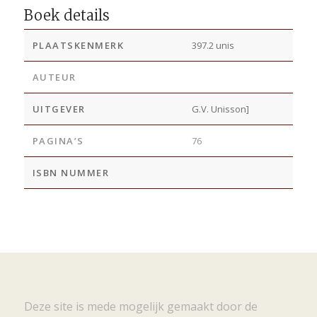
Boek details
PLAATSKENMERK
397.2 unis
AUTEUR
UITGEVER
G.V. Unisson]
PAGINA’S
76
ISBN NUMMER
Deze site is mede mogelijk gemaakt door de