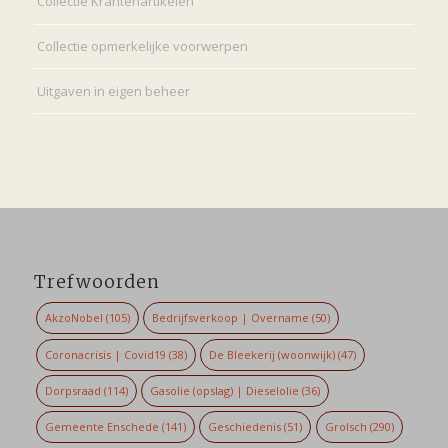
Collectie Krantenartikelen
Collectie opmerkelijke voorwerpen
Uitgaven in eigen beheer
Trefwoorden
AkzoNobel
(105)
Bedrijfsverkoop | Overname
(50)
Coronacrisis | Covid19
(38)
De Bleekerij (woonwijk)
(47)
Dorpsraad
(114)
Gasolie (opslag) | Dieselolie
(36)
Gemeente Enschede
(141)
Geschiedenis
(51)
Grolsch
(290)