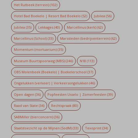
Het Rutbeek (terrein)
(102)
Hotel Bad Boekelo | Resort Bad Boekelo
(52)
Jubilea
(56)
Jubilea
(35)
Lekkages
(40)
Marcellinus (kerk)
(62)
Marcellinus (School)
(33)
Marssteden (bedrijventerrein)
(62)
Momentum (mortuarium)
(35)
Museum Buurtspoorweg (MBS)
(246)
N18
(113)
OBS Molenbeek (Boekelo) | Boekelerschool
(37)
Ongelukken (verkeer) | Verkeersongelukken
(46)
Open dagen
(36)
Popfeesten Usselo | Zomerfeesten
(39)
Raad van State
(34)
Rechtspraak
(80)
SABMiller (bierconcern)
(36)
Staatstoezicht op de Mijnen (SodM)
(33)
Texoprint
(34)