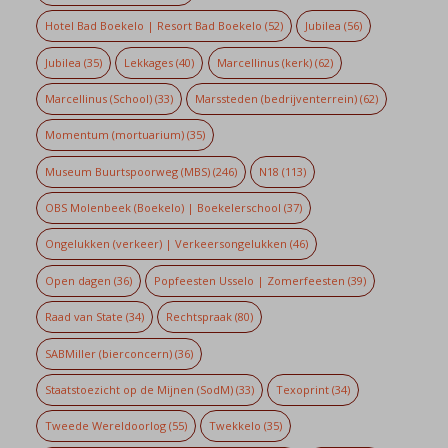
Hotel Bad Boekelo | Resort Bad Boekelo
(52)
Jubilea
(56)
Jubilea
(35)
Lekkages
(40)
Marcellinus (kerk)
(62)
Marcellinus (School)
(33)
Marssteden (bedrijventerrein)
(62)
Momentum (mortuarium)
(35)
Museum Buurtspoorweg (MBS)
(246)
N18
(113)
OBS Molenbeek (Boekelo) | Boekelerschool
(37)
Ongelukken (verkeer) | Verkeersongelukken
(46)
Open dagen
(36)
Popfeesten Usselo | Zomerfeesten
(39)
Raad van State
(34)
Rechtspraak
(80)
SABMiller (bierconcern)
(36)
Staatstoezicht op de Mijnen (SodM)
(33)
Texoprint
(34)
Tweede Wereldoorlog
(55)
Twekkelo
(35)