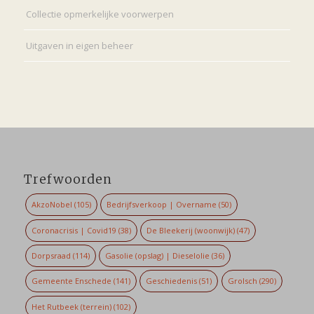
Collectie opmerkelijke voorwerpen
Uitgaven in eigen beheer
Trefwoorden
AkzoNobel
(105)
Bedrijfsverkoop | Overname
(50)
Coronacrisis | Covid19
(38)
De Bleekerij (woonwijk)
(47)
Dorpsraad
(114)
Gasolie (opslag) | Dieselolie
(36)
Gemeente Enschede
(141)
Geschiedenis
(51)
Grolsch
(290)
Het Rutbeek (terrein)
(102)