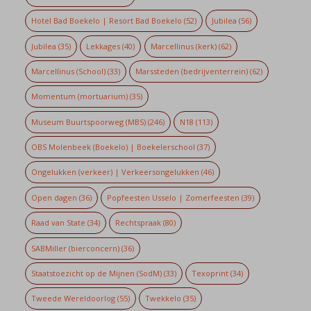
Hotel Bad Boekelo | Resort Bad Boekelo
(52)
Jubilea
(56)
Jubilea
(35)
Lekkages
(40)
Marcellinus (kerk)
(62)
Marcellinus (School)
(33)
Marssteden (bedrijventerrein)
(62)
Momentum (mortuarium)
(35)
Museum Buurtspoorweg (MBS)
(246)
N18
(113)
OBS Molenbeek (Boekelo) | Boekelerschool
(37)
Ongelukken (verkeer) | Verkeersongelukken
(46)
Open dagen
(36)
Popfeesten Usselo | Zomerfeesten
(39)
Raad van State
(34)
Rechtspraak
(80)
SABMiller (bierconcern)
(36)
Staatstoezicht op de Mijnen (SodM)
(33)
Texoprint
(34)
Tweede Wereldoorlog
(55)
Twekkelo
(35)