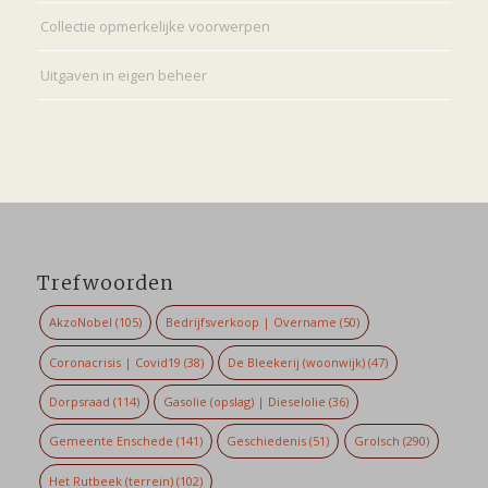
Collectie opmerkelijke voorwerpen
Uitgaven in eigen beheer
Trefwoorden
AkzoNobel
(105)
Bedrijfsverkoop | Overname
(50)
Coronacrisis | Covid19
(38)
De Bleekerij (woonwijk)
(47)
Dorpsraad
(114)
Gasolie (opslag) | Dieselolie
(36)
Gemeente Enschede
(141)
Geschiedenis
(51)
Grolsch
(290)
Het Rutbeek (terrein)
(102)