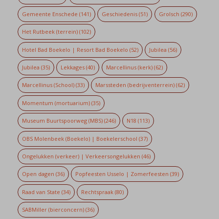
Gemeente Enschede
(141)
Geschiedenis
(51)
Grolsch
(290)
Het Rutbeek (terrein)
(102)
Hotel Bad Boekelo | Resort Bad Boekelo
(52)
Jubilea
(56)
Jubilea
(35)
Lekkages
(40)
Marcellinus (kerk)
(62)
Marcellinus (School)
(33)
Marssteden (bedrijventerrein)
(62)
Momentum (mortuarium)
(35)
Museum Buurtspoorweg (MBS)
(246)
N18
(113)
OBS Molenbeek (Boekelo) | Boekelerschool
(37)
Ongelukken (verkeer) | Verkeersongelukken
(46)
Open dagen
(36)
Popfeesten Usselo | Zomerfeesten
(39)
Raad van State
(34)
Rechtspraak
(80)
SABMiller (bierconcern)
(36)