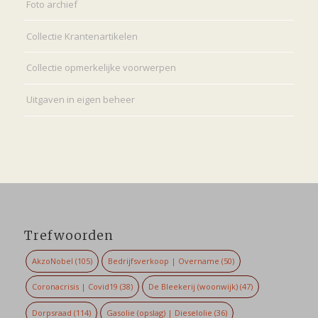
Foto archief
Collectie Krantenartikelen
Collectie opmerkelijke voorwerpen
Uitgaven in eigen beheer
Trefwoorden
AkzoNobel
(105)
Bedrijfsverkoop | Overname
(50)
Coronacrisis | Covid19
(38)
De Bleekerij (woonwijk)
(47)
Dorpsraad
(114)
Gasolie (opslag) | Dieselolie
(36)