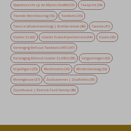
Staatstoezicht op de Mijnen (SodM)
(33)
Texoprint
(34)
Tweede Wereldoorlog
(55)
Twekkelo
(35)
Twence (afvalverwerking) | Boeldershoek
(48)
Twente
(41)
Usseler Es
(63)
Usseler Es (bedrijventerrein)
(94)
Usselo
(45)
Vereniging Behoud Twekkelo (VBT)
(47)
Vereniging Behoud Usseler Es (VBU)
(38)
Vergunningen
(65)
Vrijwilligers
(35)
Windmolens
(36)
Windmolenweg
(36)
Woningbouw
(37)
Zoutcavernes | Zoutholtes
(59)
Zuivelhoeve | Roerink Food Familiy
(48)