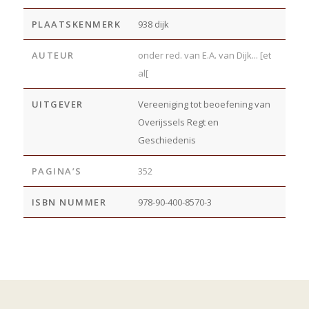
PLAATSKENMERK
938 dijk
AUTEUR
onder red. van E.A. van Dijk... [et
al[
UITGEVER
Vereeniging tot beoefening van
Overijssels Regt en
Geschiedenis
PAGINA’S
352
ISBN NUMMER
978-90-400-8570-3