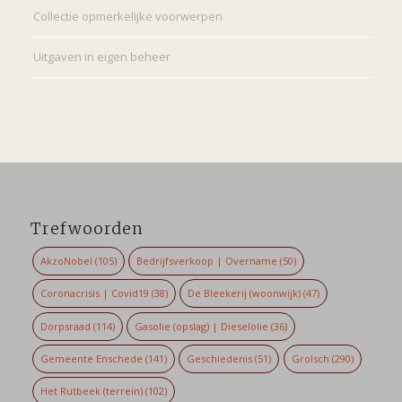
Collectie opmerkelijke voorwerpen
Uitgaven in eigen beheer
Trefwoorden
AkzoNobel
(105)
Bedrijfsverkoop | Overname
(50)
Coronacrisis | Covid19
(38)
De Bleekerij (woonwijk)
(47)
Dorpsraad
(114)
Gasolie (opslag) | Dieselolie
(36)
Gemeente Enschede
(141)
Geschiedenis
(51)
Grolsch
(290)
Het Rutbeek (terrein)
(102)