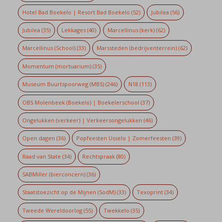
Hotel Bad Boekelo | Resort Bad Boekelo
(52)
Jubilea
(56)
Jubilea
(35)
Lekkages
(40)
Marcellinus (kerk)
(62)
Marcellinus (School)
(33)
Marssteden (bedrijventerrein)
(62)
Momentum (mortuarium)
(35)
Museum Buurtspoorweg (MBS)
(246)
N18
(113)
OBS Molenbeek (Boekelo) | Boekelerschool
(37)
Ongelukken (verkeer) | Verkeersongelukken
(46)
Open dagen
(36)
Popfeesten Usselo | Zomerfeesten
(39)
Raad van State
(34)
Rechtspraak
(80)
SABMiller (bierconcern)
(36)
Staatstoezicht op de Mijnen (SodM)
(33)
Texoprint
(34)
Tweede Wereldoorlog
(55)
Twekkelo
(35)