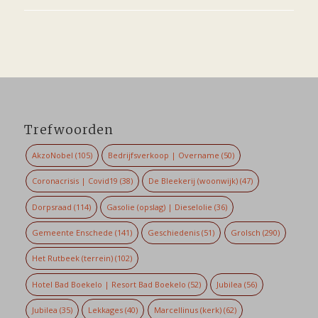
Trefwoorden
AkzoNobel
(105)
Bedrijfsverkoop | Overname
(50)
Coronacrisis | Covid19
(38)
De Bleekerij (woonwijk)
(47)
Dorpsraad
(114)
Gasolie (opslag) | Dieselolie
(36)
Gemeente Enschede
(141)
Geschiedenis
(51)
Grolsch
(290)
Het Rutbeek (terrein)
(102)
Hotel Bad Boekelo | Resort Bad Boekelo
(52)
Jubilea
(56)
Jubilea
(35)
Lekkages
(40)
Marcellinus (kerk)
(62)