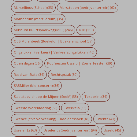
Marcellinus (School)
(33)
Marssteden (bedrijventerrein)
(62)
Momentum (mortuarium)
(35)
Museum Buurtspoorweg (MBS)
(246)
N18
(113)
OBS Molenbeek (Boekelo) | Boekelerschool
(37)
Ongelukken (verkeer) | Verkeersongelukken
(46)
Open dagen
(36)
Popfeesten Usselo | Zomerfeesten
(39)
Raad van State
(34)
Rechtspraak
(80)
SABMiller (bierconcern)
(36)
Staatstoezicht op de Mijnen (SodM)
(33)
Texoprint
(34)
Tweede Wereldoorlog
(55)
Twekkelo
(35)
Twence (afvalverwerking) | Boeldershoek
(48)
Twente
(41)
Usseler Es
(63)
Usseler Es (bedrijventerrein)
(94)
Usselo
(45)