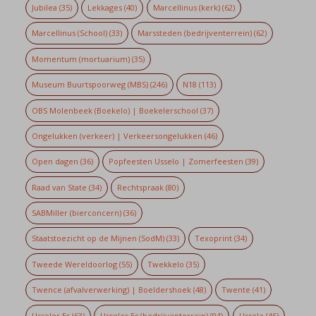
Jubilea
(35)
Lekkages
(40)
Marcellinus (kerk)
(62)
Marcellinus (School)
(33)
Marssteden (bedrijventerrein)
(62)
Momentum (mortuarium)
(35)
Museum Buurtspoorweg (MBS)
(246)
N18
(113)
OBS Molenbeek (Boekelo) | Boekelerschool
(37)
Ongelukken (verkeer) | Verkeersongelukken
(46)
Open dagen
(36)
Popfeesten Usselo | Zomerfeesten
(39)
Raad van State
(34)
Rechtspraak
(80)
SABMiller (bierconcern)
(36)
Staatstoezicht op de Mijnen (SodM)
(33)
Texoprint
(34)
Tweede Wereldoorlog
(55)
Twekkelo
(35)
Twence (afvalverwerking) | Boeldershoek
(48)
Twente
(41)
Usseler Es
(63)
Usseler Es (bedrijventerrein)
(94)
Usselo
(45)