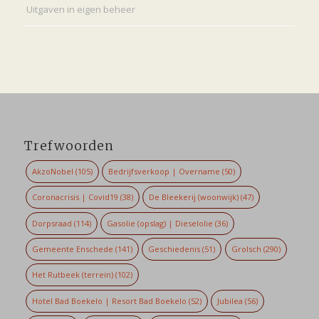
Uitgaven in eigen beheer
Trefwoorden
AkzoNobel
(105)
Bedrijfsverkoop | Overname
(50)
Coronacrisis | Covid19
(38)
De Bleekerij (woonwijk)
(47)
Dorpsraad
(114)
Gasolie (opslag) | Dieselolie
(36)
Gemeente Enschede
(141)
Geschiedenis
(51)
Grolsch
(290)
Het Rutbeek (terrein)
(102)
Hotel Bad Boekelo | Resort Bad Boekelo
(52)
Jubilea
(56)