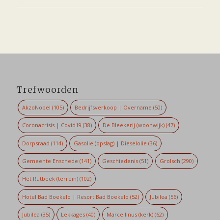
Trefwoorden
AkzoNobel
(105)
Bedrijfsverkoop | Overname
(50)
Coronacrisis | Covid19
(38)
De Bleekerij (woonwijk)
(47)
Dorpsraad
(114)
Gasolie (opslag) | Dieselolie
(36)
Gemeente Enschede
(141)
Geschiedenis
(51)
Grolsch
(290)
Het Rutbeek (terrein)
(102)
Hotel Bad Boekelo | Resort Bad Boekelo
(52)
Jubilea
(56)
Jubilea
(35)
Lekkages
(40)
Marcellinus (kerk)
(62)