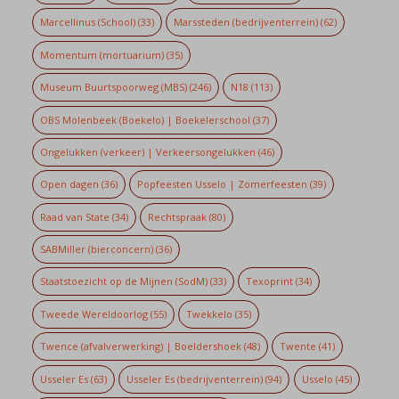
Marcellinus (School)
(33)
Marssteden (bedrijventerrein)
(62)
Momentum (mortuarium)
(35)
Museum Buurtspoorweg (MBS)
(246)
N18
(113)
OBS Molenbeek (Boekelo) | Boekelerschool
(37)
Ongelukken (verkeer) | Verkeersongelukken
(46)
Open dagen
(36)
Popfeesten Usselo | Zomerfeesten
(39)
Raad van State
(34)
Rechtspraak
(80)
SABMiller (bierconcern)
(36)
Staatstoezicht op de Mijnen (SodM)
(33)
Texoprint
(34)
Tweede Wereldoorlog
(55)
Twekkelo
(35)
Twence (afvalverwerking) | Boeldershoek
(48)
Twente
(41)
Usseler Es
(63)
Usseler Es (bedrijventerrein)
(94)
Usselo
(45)