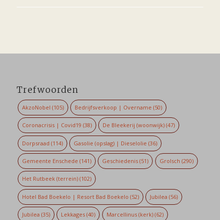
Trefwoorden
AkzoNobel
(105)
Bedrijfsverkoop | Overname
(50)
Coronacrisis | Covid19
(38)
De Bleekerij (woonwijk)
(47)
Dorpsraad
(114)
Gasolie (opslag) | Dieselolie
(36)
Gemeente Enschede
(141)
Geschiedenis
(51)
Grolsch
(290)
Het Rutbeek (terrein)
(102)
Hotel Bad Boekelo | Resort Bad Boekelo
(52)
Jubilea
(56)
Jubilea
(35)
Lekkages
(40)
Marcellinus (kerk)
(62)