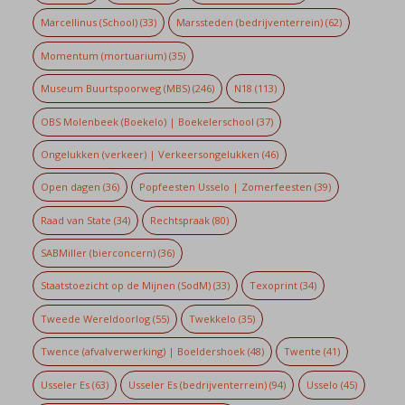
Marcellinus (School)
(33)
Marssteden (bedrijventerrein)
(62)
Momentum (mortuarium)
(35)
Museum Buurtspoorweg (MBS)
(246)
N18
(113)
OBS Molenbeek (Boekelo) | Boekelerschool
(37)
Ongelukken (verkeer) | Verkeersongelukken
(46)
Open dagen
(36)
Popfeesten Usselo | Zomerfeesten
(39)
Raad van State
(34)
Rechtspraak
(80)
SABMiller (bierconcern)
(36)
Staatstoezicht op de Mijnen (SodM)
(33)
Texoprint
(34)
Tweede Wereldoorlog
(55)
Twekkelo
(35)
Twence (afvalverwerking) | Boeldershoek
(48)
Twente
(41)
Usseler Es
(63)
Usseler Es (bedrijventerrein)
(94)
Usselo
(45)