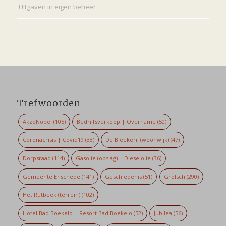
Uitgaven in eigen beheer
Trefwoorden
AkzoNobel
(105)
Bedrijfsverkoop | Overname
(50)
Coronacrisis | Covid19
(38)
De Bleekerij (woonwijk)
(47)
Dorpsraad
(114)
Gasolie (opslag) | Dieselolie
(36)
Gemeente Enschede
(141)
Geschiedenis
(51)
Grolsch
(290)
Het Rutbeek (terrein)
(102)
Hotel Bad Boekelo | Resort Bad Boekelo
(52)
Jubilea
(56)