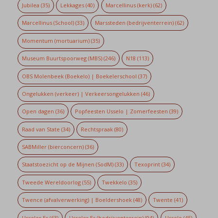
Jubilea
(35)
Lekkages
(40)
Marcellinus (kerk)
(62)
Marcellinus (School)
(33)
Marssteden (bedrijventerrein)
(62)
Momentum (mortuarium)
(35)
Museum Buurtspoorweg (MBS)
(246)
N18
(113)
OBS Molenbeek (Boekelo) | Boekelerschool
(37)
Ongelukken (verkeer) | Verkeersongelukken
(46)
Open dagen
(36)
Popfeesten Usselo | Zomerfeesten
(39)
Raad van State
(34)
Rechtspraak
(80)
SABMiller (bierconcern)
(36)
Staatstoezicht op de Mijnen (SodM)
(33)
Texoprint
(34)
Tweede Wereldoorlog
(55)
Twekkelo
(35)
Twence (afvalverwerking) | Boeldershoek
(48)
Twente
(41)
Usseler Es
(63)
Usseler Es (bedrijventerrein)
(94)
Usselo
(45)