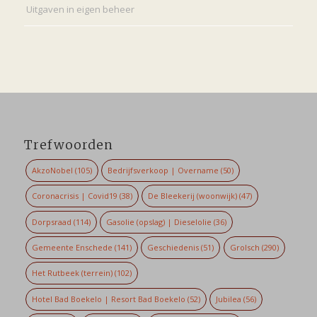
Uitgaven in eigen beheer
Trefwoorden
AkzoNobel
(105)
Bedrijfsverkoop | Overname
(50)
Coronacrisis | Covid19
(38)
De Bleekerij (woonwijk)
(47)
Dorpsraad
(114)
Gasolie (opslag) | Dieselolie
(36)
Gemeente Enschede
(141)
Geschiedenis
(51)
Grolsch
(290)
Het Rutbeek (terrein)
(102)
Hotel Bad Boekelo | Resort Bad Boekelo
(52)
Jubilea
(56)