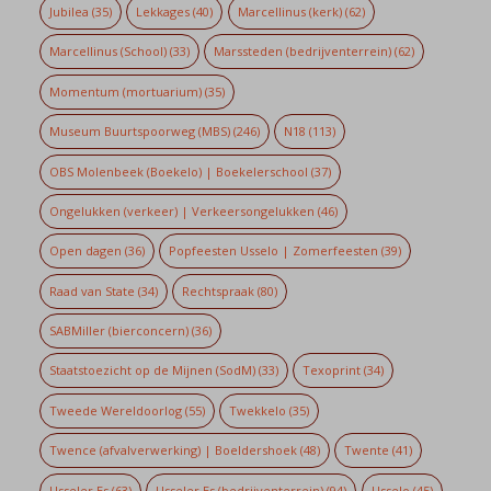
Jubilea
(35)
Lekkages
(40)
Marcellinus (kerk)
(62)
Marcellinus (School)
(33)
Marssteden (bedrijventerrein)
(62)
Momentum (mortuarium)
(35)
Museum Buurtspoorweg (MBS)
(246)
N18
(113)
OBS Molenbeek (Boekelo) | Boekelerschool
(37)
Ongelukken (verkeer) | Verkeersongelukken
(46)
Open dagen
(36)
Popfeesten Usselo | Zomerfeesten
(39)
Raad van State
(34)
Rechtspraak
(80)
SABMiller (bierconcern)
(36)
Staatstoezicht op de Mijnen (SodM)
(33)
Texoprint
(34)
Tweede Wereldoorlog
(55)
Twekkelo
(35)
Twence (afvalverwerking) | Boeldershoek
(48)
Twente
(41)
Usseler Es
(63)
Usseler Es (bedrijventerrein)
(94)
Usselo
(45)