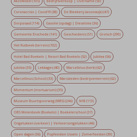
AkzoNobel
(105)
Bedrijfsverkoop | Overname
(50)
Coronacrisis | Covid19
(38)
De Bleekerij (woonwijk)
(47)
Dorpsraad
(114)
Gasolie (opslag) | Dieselolie
(36)
Gemeente Enschede
(141)
Geschiedenis
(51)
Grolsch
(290)
Het Rutbeek (terrein)
(102)
Hotel Bad Boekelo | Resort Bad Boekelo
(52)
Jubilea
(56)
Jubilea
(35)
Lekkages
(40)
Marcellinus (kerk)
(62)
Marcellinus (School)
(33)
Marssteden (bedrijventerrein)
(62)
Momentum (mortuarium)
(35)
Museum Buurtspoorweg (MBS)
(246)
N18
(113)
OBS Molenbeek (Boekelo) | Boekelerschool
(37)
Ongelukken (verkeer) | Verkeersongelukken
(46)
Open dagen
(36)
Popfeesten Usselo | Zomerfeesten
(39)