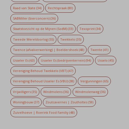
Raad van State
(34)
Rechtspraak
(80)
SABMiller (bierconcern)
(36)
Staatstoezicht op de Mijnen (SodM)
(33)
Texoprint
(34)
Tweede Wereldoorlog
(55)
Twekkelo
(35)
Twence (afvalverwerking) | Boeldershoek
(48)
Twente
(41)
Usseler Es
(63)
Usseler Es (bedrijventerrein)
(94)
Usselo
(45)
Vereniging Behoud Twekkelo (VBT)
(47)
Vereniging Behoud Usseler Es (VBU)
(38)
Vergunningen
(65)
Vrijwilligers
(35)
Windmolens
(36)
Windmolenweg
(36)
Woningbouw
(37)
Zoutcavernes | Zoutholtes
(59)
Zuivelhoeve | Roerink Food Familiy
(48)