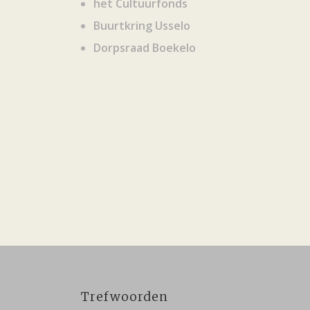
het Cultuurfonds
Buurtkring Usselo
Dorpsraad Boekelo
Trefwoorden