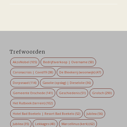
Trefwoorden
AkzoNobel
(105)
Bedrijfsverkoop | Overname
(50)
Coronacrisis | Covid19
(38)
De Bleekerij (woonwijk)
(47)
Dorpsraad
(114)
Gasolie (opslag) | Dieselolie
(36)
Gemeente Enschede
(141)
Geschiedenis
(51)
Grolsch
(290)
Het Rutbeek (terrein)
(102)
Hotel Bad Boekelo | Resort Bad Boekelo
(52)
Jubilea
(56)
Jubilea
(35)
Lekkages
(40)
Marcellinus (kerk)
(62)