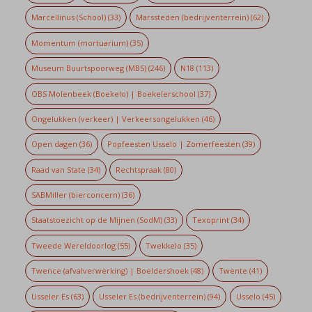
Marcellinus (School)
(33)
Marssteden (bedrijventerrein)
(62)
Momentum (mortuarium)
(35)
Museum Buurtspoorweg (MBS)
(246)
N18
(113)
OBS Molenbeek (Boekelo) | Boekelerschool
(37)
Ongelukken (verkeer) | Verkeersongelukken
(46)
Open dagen
(36)
Popfeesten Usselo | Zomerfeesten
(39)
Raad van State
(34)
Rechtspraak
(80)
SABMiller (bierconcern)
(36)
Staatstoezicht op de Mijnen (SodM)
(33)
Texoprint
(34)
Tweede Wereldoorlog
(55)
Twekkelo
(35)
Twence (afvalverwerking) | Boeldershoek
(48)
Twente
(41)
Usseler Es
(63)
Usseler Es (bedrijventerrein)
(94)
Usselo
(45)