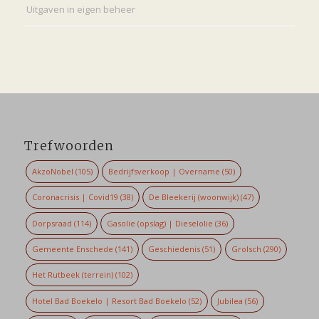
Uitgaven in eigen beheer
Trefwoorden
AkzoNobel
(105)
Bedrijfsverkoop | Overname
(50)
Coronacrisis | Covid19
(38)
De Bleekerij (woonwijk)
(47)
Dorpsraad
(114)
Gasolie (opslag) | Dieselolie
(36)
Gemeente Enschede
(141)
Geschiedenis
(51)
Grolsch
(290)
Het Rutbeek (terrein)
(102)
Hotel Bad Boekelo | Resort Bad Boekelo
(52)
Jubilea
(56)