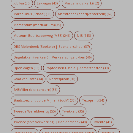
Jubilea
(35)
Lekkages
(40)
Marcellinus (kerk)
(62)
Marcellinus (School)
(33)
Marssteden (bedrijventerrein)
(62)
Momentum (mortuarium)
(35)
Museum Buurtspoorweg (MBS)
(246)
N18
(113)
OBS Molenbeek (Boekelo) | Boekelerschool
(37)
Ongelukken (verkeer) | Verkeersongelukken
(46)
Open dagen
(36)
Popfeesten Usselo | Zomerfeesten
(39)
Raad van State
(34)
Rechtspraak
(80)
SABMiller (bierconcern)
(36)
Staatstoezicht op de Mijnen (SodM)
(33)
Texoprint
(34)
Tweede Wereldoorlog
(55)
Twekkelo
(35)
Twence (afvalverwerking) | Boeldershoek
(48)
Twente
(41)
Usseler Es
(63)
Usseler Es (bedrijventerrein)
(94)
Usselo
(45)