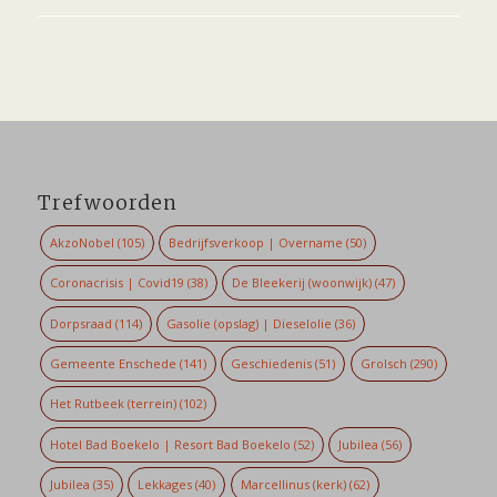
Trefwoorden
AkzoNobel
(105)
Bedrijfsverkoop | Overname
(50)
Coronacrisis | Covid19
(38)
De Bleekerij (woonwijk)
(47)
Dorpsraad
(114)
Gasolie (opslag) | Dieselolie
(36)
Gemeente Enschede
(141)
Geschiedenis
(51)
Grolsch
(290)
Het Rutbeek (terrein)
(102)
Hotel Bad Boekelo | Resort Bad Boekelo
(52)
Jubilea
(56)
Jubilea
(35)
Lekkages
(40)
Marcellinus (kerk)
(62)