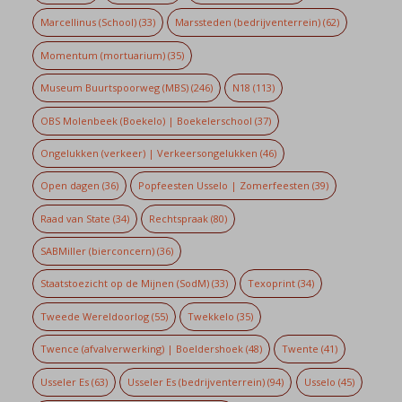
Marcellinus (School)
(33)
Marssteden (bedrijventerrein)
(62)
Momentum (mortuarium)
(35)
Museum Buurtspoorweg (MBS)
(246)
N18
(113)
OBS Molenbeek (Boekelo) | Boekelerschool
(37)
Ongelukken (verkeer) | Verkeersongelukken
(46)
Open dagen
(36)
Popfeesten Usselo | Zomerfeesten
(39)
Raad van State
(34)
Rechtspraak
(80)
SABMiller (bierconcern)
(36)
Staatstoezicht op de Mijnen (SodM)
(33)
Texoprint
(34)
Tweede Wereldoorlog
(55)
Twekkelo
(35)
Twence (afvalverwerking) | Boeldershoek
(48)
Twente
(41)
Usseler Es
(63)
Usseler Es (bedrijventerrein)
(94)
Usselo
(45)