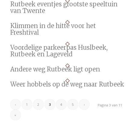
Rutbeek eventjes grootste speeltuin
van Twente
Klimmen in de hitte voor het
Freshtival
Voordelige parkeerpas Huslbeek,
Rutbeek en Lageveld
Andere weg Rutbeek ligt open
Weer hobbels op de weg naar Rutbeek
‹
1
2
3
4
5
›
Pagina 3 van 11
»