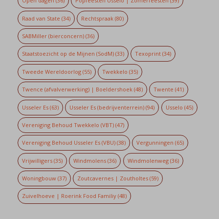
Open dagen
(36)
Popfeesten Usselo | Zomerfeesten
(39)
Raad van State
(34)
Rechtspraak
(80)
SABMiller (bierconcern)
(36)
Staatstoezicht op de Mijnen (SodM)
(33)
Texoprint
(34)
Tweede Wereldoorlog
(55)
Twekkelo
(35)
Twence (afvalverwerking) | Boeldershoek
(48)
Twente
(41)
Usseler Es
(63)
Usseler Es (bedrijventerrein)
(94)
Usselo
(45)
Vereniging Behoud Twekkelo (VBT)
(47)
Vereniging Behoud Usseler Es (VBU)
(38)
Vergunningen
(65)
Vrijwilligers
(35)
Windmolens
(36)
Windmolenweg
(36)
Woningbouw
(37)
Zoutcavernes | Zoutholtes
(59)
Zuivelhoeve | Roerink Food Familiy
(48)