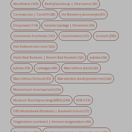
AkzoNobel
(105)
Bedrijfsverkoop | Overname
(50)
Coronacrisis | Covid19
(38)
De Bleekerij (woonwijk)
(47)
Dorpsraad
(114)
Gasolie (opslag) | Dieselolie
(36)
Gemeente Enschede
(141)
Geschiedenis
(51)
Grolsch
(290)
Het Rutbeek (terrein)
(102)
Hotel Bad Boekelo | Resort Bad Boekelo
(52)
Jubilea
(56)
Jubilea
(35)
Lekkages
(40)
Marcellinus (kerk)
(62)
Marcellinus (School)
(33)
Marssteden (bedrijventerrein)
(62)
Momentum (mortuarium)
(35)
Museum Buurtspoorweg (MBS)
(246)
N18
(113)
OBS Molenbeek (Boekelo) | Boekelerschool
(37)
Ongelukken (verkeer) | Verkeersongelukken
(46)