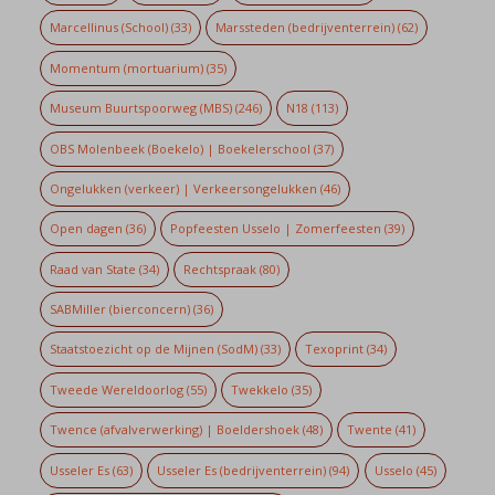
Marcellinus (School)
(33)
Marssteden (bedrijventerrein)
(62)
Momentum (mortuarium)
(35)
Museum Buurtspoorweg (MBS)
(246)
N18
(113)
OBS Molenbeek (Boekelo) | Boekelerschool
(37)
Ongelukken (verkeer) | Verkeersongelukken
(46)
Open dagen
(36)
Popfeesten Usselo | Zomerfeesten
(39)
Raad van State
(34)
Rechtspraak
(80)
SABMiller (bierconcern)
(36)
Staatstoezicht op de Mijnen (SodM)
(33)
Texoprint
(34)
Tweede Wereldoorlog
(55)
Twekkelo
(35)
Twence (afvalverwerking) | Boeldershoek
(48)
Twente
(41)
Usseler Es
(63)
Usseler Es (bedrijventerrein)
(94)
Usselo
(45)