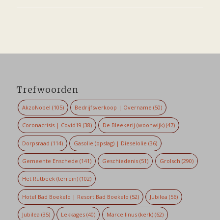
Trefwoorden
AkzoNobel
(105)
Bedrijfsverkoop | Overname
(50)
Coronacrisis | Covid19
(38)
De Bleekerij (woonwijk)
(47)
Dorpsraad
(114)
Gasolie (opslag) | Dieselolie
(36)
Gemeente Enschede
(141)
Geschiedenis
(51)
Grolsch
(290)
Het Rutbeek (terrein)
(102)
Hotel Bad Boekelo | Resort Bad Boekelo
(52)
Jubilea
(56)
Jubilea
(35)
Lekkages
(40)
Marcellinus (kerk)
(62)