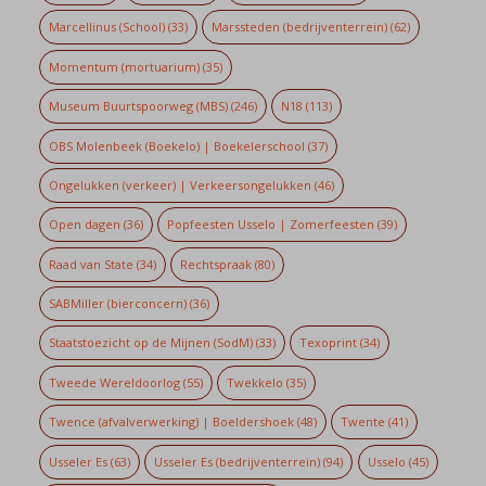
Marcellinus (School)
(33)
Marssteden (bedrijventerrein)
(62)
Momentum (mortuarium)
(35)
Museum Buurtspoorweg (MBS)
(246)
N18
(113)
OBS Molenbeek (Boekelo) | Boekelerschool
(37)
Ongelukken (verkeer) | Verkeersongelukken
(46)
Open dagen
(36)
Popfeesten Usselo | Zomerfeesten
(39)
Raad van State
(34)
Rechtspraak
(80)
SABMiller (bierconcern)
(36)
Staatstoezicht op de Mijnen (SodM)
(33)
Texoprint
(34)
Tweede Wereldoorlog
(55)
Twekkelo
(35)
Twence (afvalverwerking) | Boeldershoek
(48)
Twente
(41)
Usseler Es
(63)
Usseler Es (bedrijventerrein)
(94)
Usselo
(45)