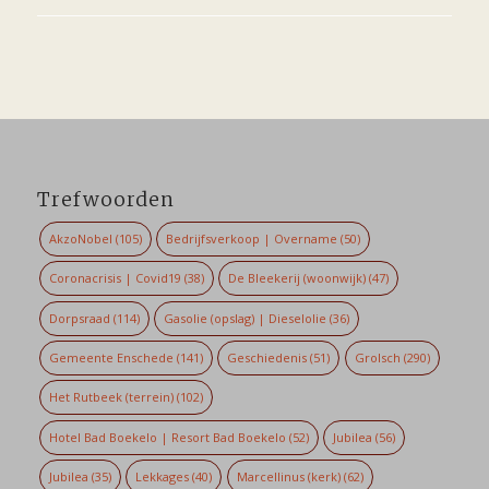
Trefwoorden
AkzoNobel
(105)
Bedrijfsverkoop | Overname
(50)
Coronacrisis | Covid19
(38)
De Bleekerij (woonwijk)
(47)
Dorpsraad
(114)
Gasolie (opslag) | Dieselolie
(36)
Gemeente Enschede
(141)
Geschiedenis
(51)
Grolsch
(290)
Het Rutbeek (terrein)
(102)
Hotel Bad Boekelo | Resort Bad Boekelo
(52)
Jubilea
(56)
Jubilea
(35)
Lekkages
(40)
Marcellinus (kerk)
(62)