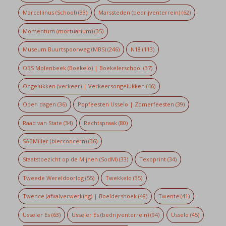
Marcellinus (School)
(33)
Marssteden (bedrijventerrein)
(62)
Momentum (mortuarium)
(35)
Museum Buurtspoorweg (MBS)
(246)
N18
(113)
OBS Molenbeek (Boekelo) | Boekelerschool
(37)
Ongelukken (verkeer) | Verkeersongelukken
(46)
Open dagen
(36)
Popfeesten Usselo | Zomerfeesten
(39)
Raad van State
(34)
Rechtspraak
(80)
SABMiller (bierconcern)
(36)
Staatstoezicht op de Mijnen (SodM)
(33)
Texoprint
(34)
Tweede Wereldoorlog
(55)
Twekkelo
(35)
Twence (afvalverwerking) | Boeldershoek
(48)
Twente
(41)
Usseler Es
(63)
Usseler Es (bedrijventerrein)
(94)
Usselo
(45)