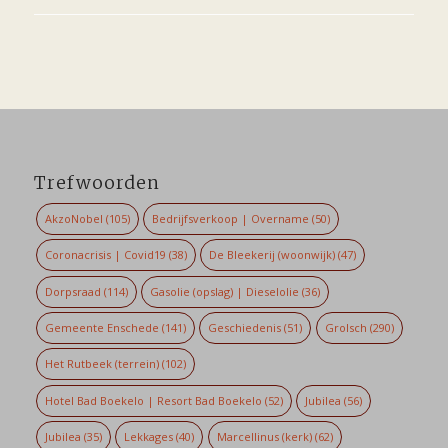
Trefwoorden
AkzoNobel
(105)
Bedrijfsverkoop | Overname
(50)
Coronacrisis | Covid19
(38)
De Bleekerij (woonwijk)
(47)
Dorpsraad
(114)
Gasolie (opslag) | Dieselolie
(36)
Gemeente Enschede
(141)
Geschiedenis
(51)
Grolsch
(290)
Het Rutbeek (terrein)
(102)
Hotel Bad Boekelo | Resort Bad Boekelo
(52)
Jubilea
(56)
Jubilea
(35)
Lekkages
(40)
Marcellinus (kerk)
(62)