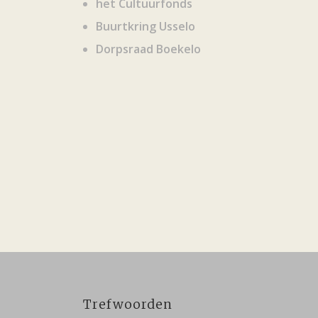
het Cultuurfonds
Buurtkring Usselo
Dorpsraad Boekelo
Trefwoorden